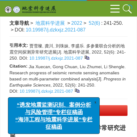
文章导航
>
地震科学进展
>
2022
>
52(6)
: 241-250.
> DOI:
10.19987/j.dzkxjz.2021-087
引用本文:
贾雪璨, 龚川, 刘珠妹, 李盛乐. 多参量联合分析的地
震空间探测异常研究进展[J]. 地震科学进展, 2022, 52(6): 241-
250.
DOI:
10.19987/j.dzkxjz.2021-087
Citation:
Jia Xuecan, Gong Chuan, Liu Zhumei, Li Shengle.
Research progress of seismic remote sensing anomalies
based on multi-parameter combined analysis[J].
Progress in
Earthquake Sciences
, 2022, 52(6): 241-250.
DOI:
10.19987/j.dzkxjz.2021-087
x
“诱发地震监测识别、案例分析
PDF下载
(3711 KB)
与风险管理”专栏征稿函
“海洋工程与地震科学进展”专栏
多参量联合分析的地震空间探测异常研究进
征稿函
展