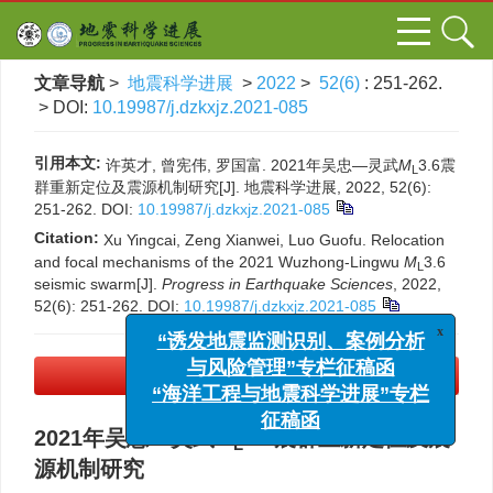
文章导航
>
地震科学进展
>
2022
>
52(6)
: 251-262.
> DOI:
10.19987/j.dzkxjz.2021-085
引用本文:
许英才, 曾宪伟, 罗国富. 2021年吴忠—灵武
M
3.6震
L
群重新定位及震源机制研究[J]. 地震科学进展, 2022, 52(6):
251-262.
DOI:
10.19987/j.dzkxjz.2021-085
Citation:
Xu Yingcai, Zeng Xianwei, Luo Guofu. Relocation
and focal mechanisms of the 2021 Wuzhong-Lingwu
M
3.6
L
seismic swarm[J].
Progress in Earthquake Sciences
, 2022,
52(6): 251-262.
DOI:
10.19987/j.dzkxjz.2021-085
x
“诱发地震监测识别、案例分析
与风险管理”专栏征稿函
PDF下载
(8143 KB)
“海洋工程与地震科学进展”专栏
征稿函
2021年吴忠—灵武
M
3.6震群重新定位及震
L
源机制研究