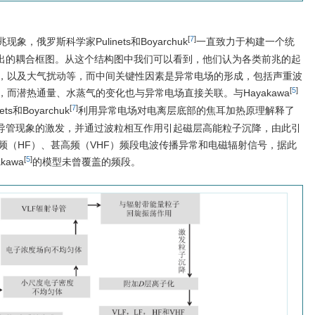
[
7
]
俄罗斯科学家Pulinets和Boyarchuk
一直致力于构建一个统
提出的耦合框图。从这个结构图中我们可以看到，他们认为各类前兆的起
，以及大气扰动等，而中间关键性因素是异常电场的形成，包括声重波
[
5
]
而潜热通量、水蒸气的变化也与异常电场直接关联。与Hayakawa
[
7
]
和Boyarchuk
利用异常电场对电离层底部的焦耳加热原理解释了
播导管现象的激发，并通过波粒相互作用引起磁层高能粒子沉降，由此引
高频（HF）、甚高频（VHF）频段电波传播异常和电磁辐射信号，据此
[
5
]
awa
的模型未曾覆盖的频段。