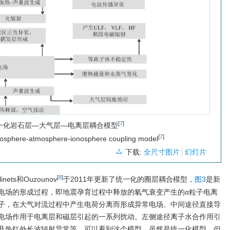
[
7
]
一化岩石层—大气层—电离层耦合模型
[
7
]
ithosphere-atmosphere-ionosphere coupling model
下载:
全尺寸图片
幻灯片
[
8
]
ts和Ouzounov
于2011年更新了统一化的圈层耦合模型，
图3
是新
电场的形成过程，即地震孕育过程中释放的氡气衰变产生的
α
粒子电离
子，在大气对流过程中产生电荷分离而形成异常电场。中间途径直接导
电场作用于电离层和磁层引起的一系列扰动。左侧途径离子水合作用引
及热红外长波辐射异常等。可以看到这个模型，虽然是统一化模型，但