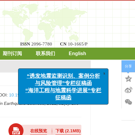
ISSN
2096-7780
CN
10-1665/P
期刊订阅
联系我们
English
分享
DOI:
10.19987/j.dzkxjz.2021-084
x
“诱发地震监测识别、案例分析
in Earthquake Sciences
, 2022, 52(5): 193-
与风险管理”专栏征稿函
“海洋工程与地震科学进展”专栏
征稿函
在线预览
下载
(2.1MB)