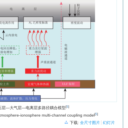
[
5
]
石层—大气层—电离层多路径耦合模型
[
5
]
tmosphere-ionosphere multi-channel coupling model
下载:
全尺寸图片
幻灯片