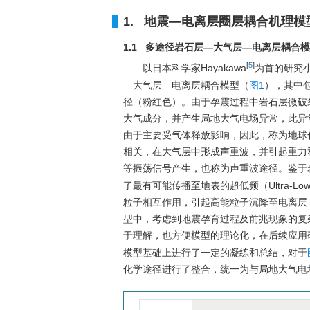
1. 地震—电离层圈层耦合机理模
1.1 多途径岩石层—大气层—电离层耦合
[
5
]
以日本科学家Hayakawa
为首的研究
—大气层—电离层耦合模型（
图1
），其中
径（粉红色）。由于孕震过程中岩石层微破
大气成分，并产生局地大气电场异常，此异
由于主要受气体释放影响，因此，称为地球
相关，在大气层中形成声重波，并引起重力
等振荡信号产生，也称为声重波途径。鉴于岩
了最有可能传播至地表的超低频（Ultra-Lo
粒子相互作用，引起高能粒子沉降至电离层
型中，考虑到地震孕育过程及前兆现象的复
于理解，也方便模型的理论化，在后续应用
模型基础上进行了一定的凝练和总结，对于
化学途径进行了整合，统一为与局地大气电