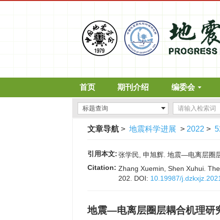
首页
期刊介绍
编委会
文章导航
>
地震科学进展
>
2022
>
5
引用本文:
张学民, 申旭辉. 地震—电离层圈层耦合
Citation:
Zhang Xuemin, Shen Xuhui. The 
202.
DOI:
10.19987/j.dzkxjz.202
地震—电离层圈层耦合机理研