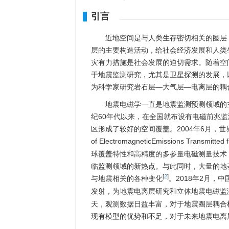
引言
近地空间是与人类生存密切相关的圈层
层的主要构造活动，给社会经济发展和人类
灾有力措施是社会发展的迫切需求。随着空
于地震监测研究，尤其是卫星探测的发展，
为科学家研究岩石层—大气层—电离层的耦
地震电磁学一直是地震监测预测领域的
纪60年代以来，在全国就布设有电磁前兆监
区形成了较好的空间覆盖。2004年6月，世界第
of ElectromagneticEmissions Transmit
球覆盖特性和高精度的多参量电磁测量技术
临监测领域的新热点。与此同时，大量的地
[
2
]
与地震相关的各种变化
。2018年2月，中国地震
发射，为地震电离层研究和立体地震电磁监
天，观测数据日益丰富，对于地震圈层耦合
现有模型的优势和不足，对于未来地震电离