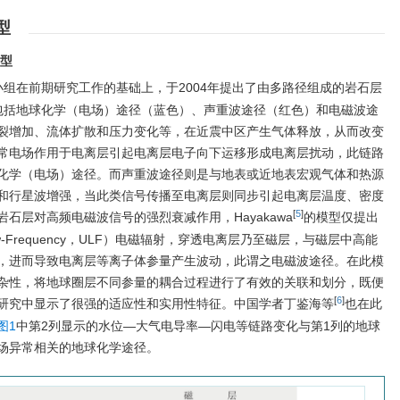
型
模型
小组在前期研究工作的基础上，于2004年提出了由多路径组成的岩石层
包括地球化学（电场）途径（蓝色）、声重波途径（红色）和电磁波途
裂增加、流体扩散和压力变化等，在近震中区产生气体释放，从而改变
常电场作用于电离层引起电离层电子向下运移形成电离层扰动，此链路
化学（电场）途径。而声重波途径则是与地表或近地表宏观气体和热源
和行星波增强，当此类信号传播至电离层则同步引起电离层温度、密度
[
5
]
石层对高频电磁波信号的强烈衰减作用，Hayakawa
的模型仅提出
w-Frequency，ULF）电磁辐射，穿透电离层乃至磁层，与磁层中高能
，进而导致电离层等离子体参量产生波动，此谓之电磁波途径。在此模
杂性，将地球圈层不同参量的耦合过程进行了有效的关联和划分，既便
[
6
]
研究中显示了很强的适应性和实用性特征。中国学者丁鉴海等
也在此
图1
中第2列显示的水位—大气电导率—闪电等链路变化与第1列的地球
场异常相关的地球化学途径。