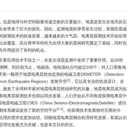
，也是地球与外空间能量传递交换的主要媒介。地震是发生在地壳岩石
生命带来了巨大的损失。因此，监测地震的孕育发生过程，发展防震减
间探测技术的快速发展，越来越多的大气层、电离层探测技术开始应用
以全覆盖、高分辨率等特性为全球大量的震例研究奠定了基础，同时也
合作用提供了有利的机会。
主要应用技术手段之一，在多次强震监测中发挥了重要作用。自20世
测网。到目前为止，地磁场、地电场站点均超过100个，对人口密集地
一颗用于地震电离层扰动监测的电磁卫星DEMETER （Detection
[
1
]
ted from Earthquake Regions）发射升空
，它以其专业的轨道设计、全
，激发了全球科学家对地震电离层扰动研究的兴趣，地震电离层成为短
基电离层探测技术也得以同步发展，人们开始从不同角度探测电离层中
电磁卫星CSES（China Seismo-ElectromagneticSatellite）成功
[
3
-
4
]
测体系建设提供了新的空间平台
。在探测技术发展相对完善的今
机理的需求也更加迫切。回顾地震电离层耦合机理研究进展，客观认识
层理论发展尤为关键，也是本文目的所在。