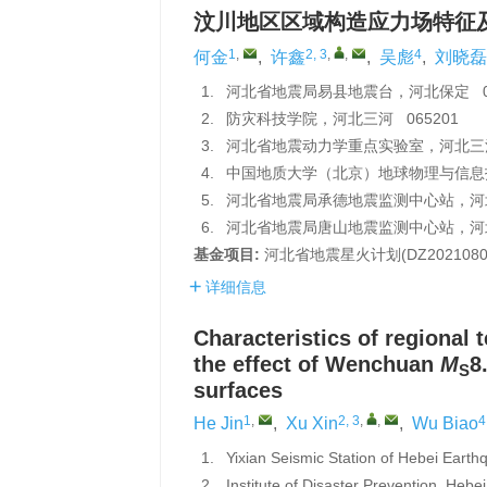
汶川地区区域构造应力场特征
1
,
2, 3
,
,
4
何金
,
许鑫
,
吴彪
,
刘晓磊
1.
河北省地震局易县地震台，河北保定 07
2.
防灾科技学院，河北三河 065201
3.
河北省地震动力学重点实验室，河北三河 
4.
中国地质大学（北京）地球物理与信息技
5.
河北省地震局承德地震监测中心站，河北承
6.
河北省地震局唐山地震监测中心站，河北唐
基金项目:
河北省地震星火计划(DZ2021080
详细信息
Characteristics of regional 
the effect of Wenchuan
M
8
S
surfaces
1
,
2, 3
,
,
4
He Jin
,
Xu Xin
,
Wu Biao
1.
Yixian Seismic Station of Hebei Eart
2.
Institute of Disaster Prevention, Heb