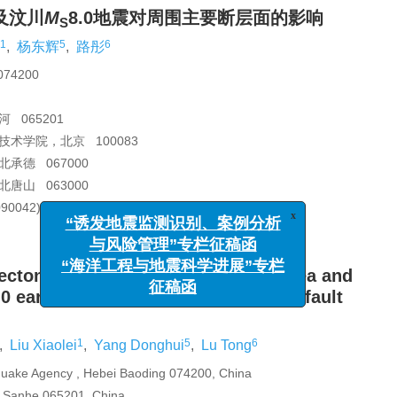
及汶川
M
8.0地震对周围主要断层面的影响
S
1
5
6
,
杨东辉
,
路彤
4200
065201
术学院，北京 100083
德 067000
山 063000
x
90042)资助。
“诱发地震监测识别、案例分析
与风险管理”专栏征稿函
“海洋工程与地震科学进展”专栏
tectonic stress field in Wenchuan area and
征稿函
.0 earthquake on surrounding major fault
1
5
6
,
Liu Xiaolei
,
Yang Donghui
,
Lu Tong
hquake Agency , Hebei Baoding 074200, China
ei Sanhe 065201, China