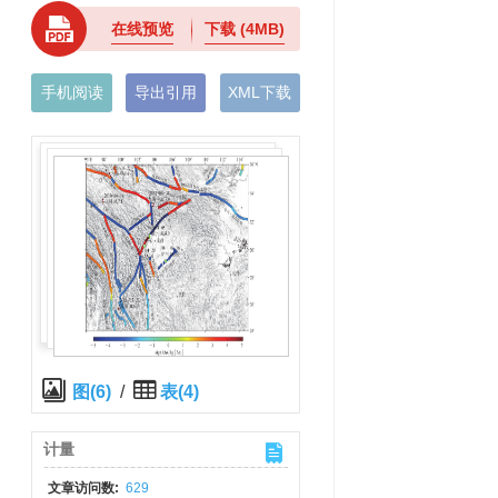
在线预览
下载
(4MB)
手机阅读
导出引用
XML下载
图(6)
/
表(4)
计量
文章访问数:
629