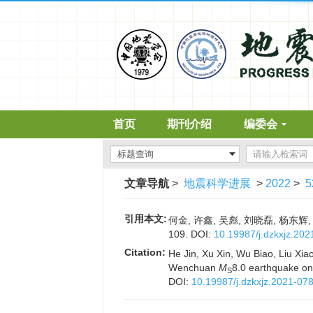
首页
期刊介绍
编委会
文章导航
>
地震科学进展
>
2022
>
5
引用本文:
何金, 许鑫, 吴彪, 刘晓磊, 杨
109.
DOI:
10.19987/j.dzkxjz.202
Citation:
He Jin, Xu Xin, Wu Biao, Liu Xiao
Wenchuan
M
8.0 earthquake on 
S
DOI:
10.19987/j.dzkxjz.2021-07