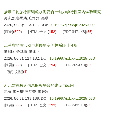
掺废旧轮胎橡胶颗粒水泥复合土动力学特性室内试验研究
吴志达
鲁思杰
庄海洋
吴琪
,
,
,
2026, 56(3): 113-123.
DOI:
10.19987/j.dzkxjz.2025-060
[摘要]
(
529
)
[HTML全文]
(
152
)
[PDF
3471KB
]
(
55
)
江苏省地震活动与断裂的空间关系统计分析
董晨阳
余其鹏
董建平
,
,
2026, 56(3): 124-132.
DOI:
10.19987/j.dzkxjz.2025-053
[摘要]
(
569
)
[HTML全文]
(
194
)
[PDF
2654KB
]
(
63
)
[施引文献]
(
1
)
河北防震减灾信息服务平台的建设与应用
郝丽
李永庆
王红蕾
李振波
,
,
,
2026, 56(3): 133-138.
DOI:
10.19987/j.dzkxjz.2025-033
[摘要]
(
536
)
[HTML全文]
(
193
)
[PDF
2431KB
]
(
63
)