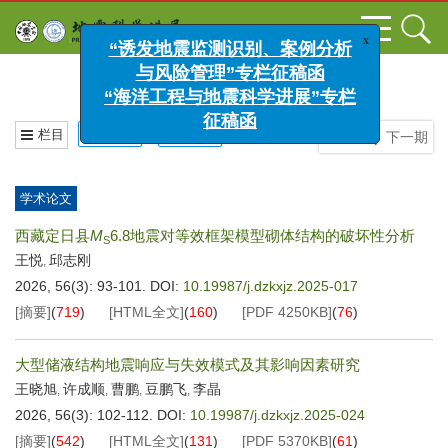
x
“诱发地震监测识别、案例分析
与风险管理”专栏征稿函
2026年 第56卷 第3期
“海洋工程与地震科学进展”专栏
征稿函
栏目
目录
封面
上一期
|
下一期
学术论文
西藏定日县
M
6.8地震对等效框架模型砌体结构的破坏性分析
S
王悦
邱志刚
,
2026, 56(3): 93-101.
DOI:
10.19987/j.dzkxjz.2025-017
[摘要]
(
719
)
[HTML全文]
(
160
)
[PDF
4250KB
]
(
76
)
大型储液结构地震响应与失效模式及其影响因素研究
王晓旭
许成顺
曹鹏
豆鹏飞
李晶
,
,
,
,
2026, 56(3): 102-112.
DOI:
10.19987/j.dzkxjz.2025-024
[摘要]
(
542
)
[HTML全文]
(
131
)
[PDF
5370KB
]
(
61
)