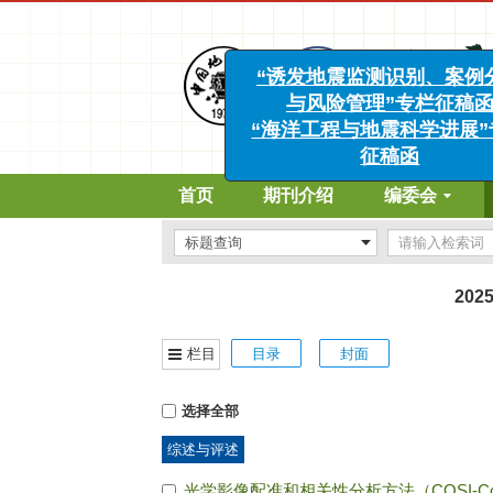
“诱发地震监测识别、案例分
与风险管理”专栏征稿函
“海洋工程与地震科学进展”专
征稿函
首页
期刊介绍
编委会
202
栏目
目录
封面
选择全部
综述与评述
光学影像配准和相关性分析方法（COSI-C