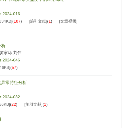
jz.2024-016
334KB
]
(
187
)
[施引文献]
(
1
)
[文章视频]
分析
贺家聪
刘伟
,
jz.2024-046
46KB
]
(
57
)
兆异常特征分析
jz.2024-032
66KB
]
(
22
)
[施引文献]
(
1
)
用