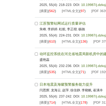
2025, 55(4): 218-223.
DOI:
10.19987/j.dzkx
[摘要]
(
562
)
[HTML全文]
(
97
)
[PDF
363
江苏预警站网试运行质量评估
朱峰
李婷婷
杜航
李正楷
杨驰
,
,
,
,
2025, 55(4): 224-231.
DOI:
10.19987/j.dzkx
[摘要]
(
610
)
[HTML全文]
(
136
)
[PDF
37
动环监控系统在河北省地震局新机房中的
盛艳蕊
2025, 55(4): 232-236.
DOI:
10.19987/j.dzkx
[摘要]
(
535
)
[HTML全文]
(
71
)
[PDF
192
日本地震及海啸预警服务能力提升
闫恩辉
龙海云
赵萍
徐佳静
李晓帆
崔满丰
,
,
,
,
,
2025, 55(4): 237-242.
DOI:
10.19987/j.dzkx
[摘要]
(
714
)
[HTML全文]
(
178
)
[PDF
31