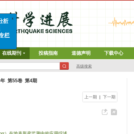
x
析
栏
在线期刊
投稿指南
道德声明
下载中心
高级搜索
5年 第55卷 第4期
上一期
|
下一期
orr）在地表形变监测中的应用综述