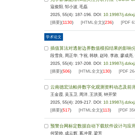
寇俊阳
邹小波
毛磊
,
,
2025, 55(4): 187-196.
DOI:
10.19987/j.dzkx
[摘要]
(
1130
)
[HTML全文]
(
236
)
[PDF
6
学术论文
插值算法对透射边界数值模拟结果的影响
段雪良
周正华
卞祝
韩轶
赵玲
李政
廖成亮
,
,
,
,
,
,
,
2025, 55(4): 197-208.
DOI:
10.19987/j.dzkx
[摘要]
(
506
)
[HTML全文]
(
130
)
[PDF
26
云南德宏法帕井数字化观测资料动态及前
王金霞
吴玉卫
周洋
王洪英
钟开荣
,
,
,
,
2025, 55(4): 209-217.
DOI:
10.19987/j.dzkx
[摘要]
(
517
)
[HTML全文]
(
113
)
[PDF
35
预警台网标定数据自动下载软件设计与应
何荣帅
成云辉
奚冲霄
梁芳
,
,
,