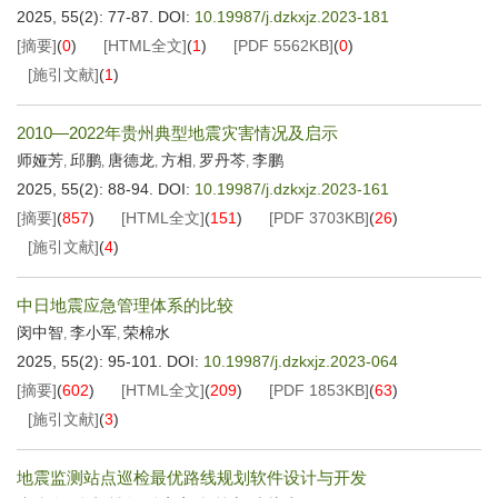
2025, 55(2): 77-87.
DOI:
10.19987/j.dzkxjz.2023-181
[摘要]
(
0
)
[HTML全文]
(
1
)
[PDF
5562KB
]
(
0
)
[施引文献]
(
1
)
2010—2022年贵州典型地震灾害情况及启示
师娅芳
邱鹏
唐德龙
方相
罗丹芩
李鹏
,
,
,
,
,
2025, 55(2): 88-94.
DOI:
10.19987/j.dzkxjz.2023-161
[摘要]
(
857
)
[HTML全文]
(
151
)
[PDF
3703KB
]
(
26
)
[施引文献]
(
4
)
中日地震应急管理体系的比较
闵中智
李小军
荣棉水
,
,
2025, 55(2): 95-101.
DOI:
10.19987/j.dzkxjz.2023-064
[摘要]
(
602
)
[HTML全文]
(
209
)
[PDF
1853KB
]
(
63
)
[施引文献]
(
3
)
地震监测站点巡检最优路线规划软件设计与开发