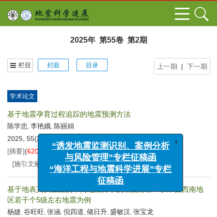
2025年 第55卷 第2期
栏目
封面
目录
上一期
|
下一期
学术论文
基于地震孕育过程追踪的地震预测方法
陈学忠
李艳娥
陈丽娟
,
,
2025, 55(2): 63-76.
DOI:
10.19987/j.dzkxjz.2023-131
x
“诱发地震监测识别、案例分析
[摘要]
(
620
)
[HTML全文]
(
159
)
[PDF
2581KB
]
(
89
)
与风险管理”专栏征稿函
[施引文献]
(
3
)
“海洋工程与地震科学进展”专栏
征稿函
基于地表真实位置的不同地震目录的精度分析：以中国西南地
区若干个5级左右地震为例
杨婕
谷旺旺
张涵
倪四道
储日升
盛敏汉
张宝龙
,
,
,
,
,
,