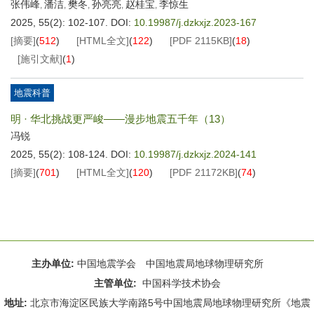
张伟峰
潘洁
樊冬
孙亮亮
赵桂宝
李惊生
,
,
,
,
,
2025, 55(2): 102-107.
DOI:
10.19987/j.dzkxjz.2023-167
[摘要]
(
512
)
[HTML全文]
(
122
)
[PDF
2115KB
]
(
18
)
[施引文献]
(
1
)
地震科普
明 · 华北挑战更严峻——漫步地震五千年（13）
冯锐
2025, 55(2): 108-124.
DOI:
10.19987/j.dzkxjz.2024-141
[摘要]
(
701
)
[HTML全文]
(
120
)
[PDF
21172KB
]
(
74
)
主办单位:
中国地震学会 中国地震局地球物理研究所
主管单位:
中国科学技术协会
地址:
北京市海淀区民族大学南路5号中国地震局地球物理研究所《地震