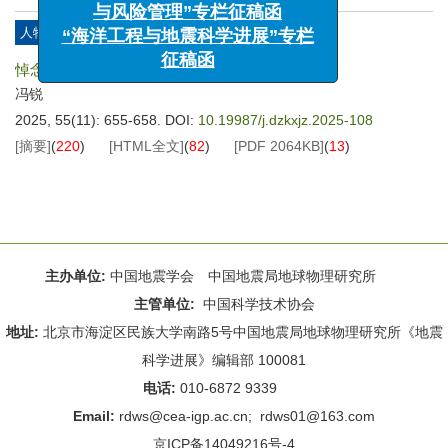
与风险管理”专栏征稿函
人物与机构介绍
“海洋工程与地震科学进展”专栏
征稿函
悼念科研战线的孺子牛——武利钧先生
冯锐
2025, 55(11): 655-658.
DOI:
10.19987/j.dzkxjz.2025-108
[摘要]
(
220
)
[HTML全文]
(
82
)
[PDF
2064KB
]
(
13
)
主办单位:
中国地震学会 中国地震局地球物理研究所
主管单位:
中国科学技术协会
地址:
北京市海淀区民族大学南路5号中国地震局地球物理研究所《地震
科学进展》编辑部 100081
电话:
010-6872 9339
Email:
rdws@cea-igp.ac.cn
;
rdws01@163.com
京ICP备14049216号-4