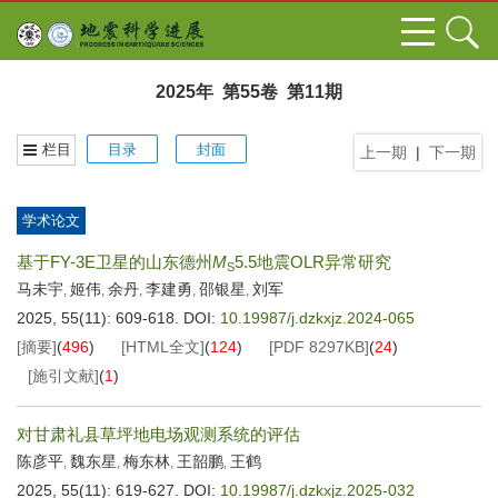
2025年 第55卷 第11期
栏目
目录
封面
上一期
|
下一期
学术论文
基于FY-3E卫星的山东德州
M
5.5地震OLR异常研究
S
马未宇
姬伟
余丹
李建勇
邵银星
刘军
,
,
,
,
,
2025, 55(11): 609-618.
DOI:
10.19987/j.dzkxjz.2024-065
[摘要]
(
496
)
[HTML全文]
(
124
)
[PDF
8297KB
]
(
24
)
[施引文献]
(
1
)
对甘肃礼县草坪地电场观测系统的评估
陈彦平
魏东星
梅东林
王韶鹏
王鹤
,
,
,
,
2025, 55(11): 619-627.
DOI:
10.19987/j.dzkxjz.2025-032