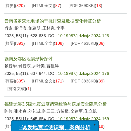
[摘要]
(
320
)
[HTML全文]
(
87
)
[PDF
3690KB
]
(
13
)
云南省罗茨地电场的干扰排查及数据变化特征分析
肖鑫
杨润海
施建明
王林岚
李宇
,
,
,
,
2025, 55(11): 628-636.
DOI:
10.19987/j.dzkxjz.2024-125
[摘要]
(
393
)
[HTML全文]
(
108
)
[PDF
4638KB
]
(
36
)
赣南及邻区地震形势探讨
赖智华
钟智东
罗叶美
曹祖洋
,
,
,
2025, 55(11): 637-644.
DOI:
10.19987/j.dzkxjz.2024-176
[摘要]
(
605
)
[HTML全文]
(
171
)
[PDF
3836KB
]
(
39
)
[施引文献]
(
1
)
福建尤溪3.5级地震烈度调查经验与房屋安全隐患分析
陈伟
张永春
刘礼诚
陈三三
方传极
全建军
朱立帆
,
,
,
,
,
,
2025, 55(11): 645-654.
DOI:
10.19987/j.dzkxjz.2024-169
[摘要]
(
537
)
[HTML全文]
(
140
)
[PDF
9659KB
]
(
19
)
x
“诱发地震监测识别、案例分析