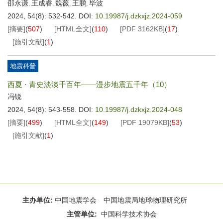
邵永谦
王成睿
魏薇
王鹏
毕波
,
,
,
,
2024, 54(8): 532-542.
DOI:
10.19987/j.dzkxjz.2024-059
[摘要]
(
507
)
[HTML全文]
(
110
)
[PDF
3162KB
]
(
17
)
[施引文献]
(
1
)
地震科普
西夏 · 青史淡淡千百年——漫步地震五千年（10）
冯锐
2024, 54(8): 543-558.
DOI:
10.19987/j.dzkxjz.2024-048
[摘要]
(
499
)
[HTML全文]
(
149
)
[PDF
19079KB
]
(
53
)
[施引文献]
(
1
)
主办单位:
中国地震学会 中国地震局地球物理研究所
主管单位:
中国科学技术协会