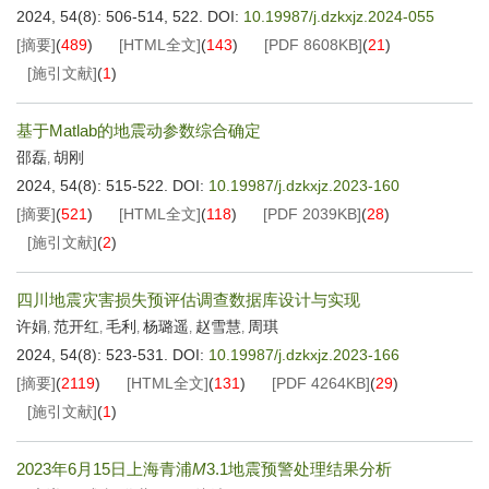
2024, 54(8): 506-514, 522.
DOI:
10.19987/j.dzkxjz.2024-055
[摘要]
(
489
)
[HTML全文]
(
143
)
[PDF
8608KB
]
(
21
)
[施引文献]
(
1
)
基于Matlab的地震动参数综合确定
邵磊
胡刚
,
2024, 54(8): 515-522.
DOI:
10.19987/j.dzkxjz.2023-160
[摘要]
(
521
)
[HTML全文]
(
118
)
[PDF
2039KB
]
(
28
)
[施引文献]
(
2
)
四川地震灾害损失预评估调查数据库设计与实现
许娟
范开红
毛利
杨璐遥
赵雪慧
周琪
,
,
,
,
,
2024, 54(8): 523-531.
DOI:
10.19987/j.dzkxjz.2023-166
[摘要]
(
2119
)
[HTML全文]
(
131
)
[PDF
4264KB
]
(
29
)
[施引文献]
(
1
)
2023年6月15日上海青浦
M
3.1地震预警处理结果分析