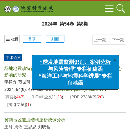
2024年 第54卷 第8期
栏目
目录
封面
上一期
|
下一期
学术论文
x
“诱发地震监测识别、案例分析
场地地震动特征周期对高层建筑结构工程材料用量和破坏状态
与风险管理”专栏征稿函
影响的研究
“海洋工程与地震科学进展”专栏
李祥秀
范世凯
李小军
刘爱文
,
,
,
征稿函
2024, 54(8): 497-505.
DOI:
10.19987/j.dzkxjz.2023-174
[摘要]
(
447
)
[HTML全文]
(
123
)
[PDF
2788KB
]
(
20
)
[施引文献]
(
1
)
冀南地区速度结构层析成像分析
王时
周依
王思思
刘晓磊
,
,
,