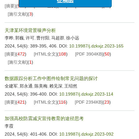
征稿函
[摘要]
(
525
)
[HTML全文]
(
103
)
[PDF
2241KB
]
(
26
)
[施引文献]
(
3
)
天津某环境背景噪声分析
李晔
郭巍
许可
曹付阳
马超群
徐小远
,
,
,
,
,
2024, 54(6): 389-395, 406.
DOI:
10.19987/j.dzkxjz.2023-165
[摘要]
(
472
)
[HTML全文]
(
108
)
[PDF
3904KB
]
(
50
)
[施引文献]
(
1
)
数据跟踪分析工作中图件绘制常见问题的探讨
全建军
郑永通
陈美梅
赖见深
王绍然
,
,
,
,
2024, 54(6): 396-400.
DOI:
10.19987/j.dzkxjz.2023-114
[摘要]
(
421
)
[HTML全文]
(
116
)
[PDF
2394KB
]
(
23
)
加强高校防震减灾宣传教育的途径思考
李霞
2024, 54(6): 401-406.
DOI:
10.19987/j.dzkxjz.2023-092