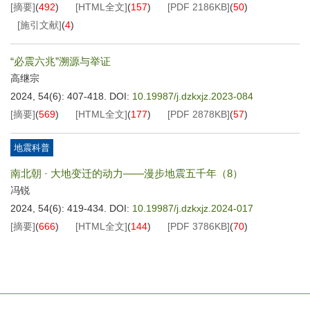
[摘要]
(
492
)
[HTML全文]
(
157
)
[PDF
2186KB
]
(
50
)
[施引文献]
(
4
)
“必震六兆”溯源与举证
高继宗
2024, 54(6): 407-418.
DOI:
10.19987/j.dzkxjz.2023-084
[摘要]
(
569
)
[HTML全文]
(
177
)
[PDF
2878KB
]
(
57
)
地震科普
南北朝 · 大地变迁的动力——漫步地震五千年（8）
冯锐
2024, 54(6): 419-434.
DOI:
10.19987/j.dzkxjz.2024-017
[摘要]
(
666
)
[HTML全文]
(
144
)
[PDF
3786KB
]
(
70
)