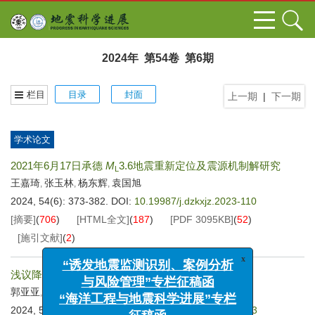
2024年 第54卷 第6期
栏目
目录
封面
上一期
|
下一期
学术论文
2021年6月17日承德
M
3.6地震重新定位及震源机制解研究
L
王嘉琦
张玉林
杨东辉
袁国旭
,
,
,
2024, 54(6): 373-382.
DOI:
10.19987/j.dzkxjz.2023-110
[摘要]
(
706
)
[HTML全文]
(
187
)
[PDF
3095KB
]
(
52
)
[施引文献]
(
2
)
x
“诱发地震监测识别、案例分析
浅议降雨对丰宁台水管倾斜仪的干扰与排除
与风险管理”专栏征稿函
郭亚亚
张玉林
孙彭涛
常玉柱
任俊峰
,
,
,
,
“海洋工程与地震科学进展”专栏
2024, 54(6): 383-388.
DOI:
10.19987/j.dzkxjz.2023-143