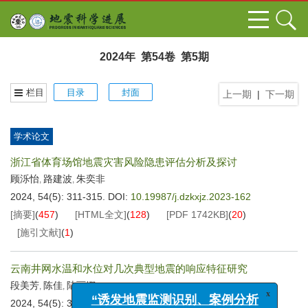
2024年 第54卷 第5期
栏目
目录
封面
上一期
|
下一期
学术论文
浙江省体育场馆地震灾害风险隐患评估分析及探讨
顾泺怡
路建波
朱奕非
,
,
2024, 54(5): 311-315.
DOI:
10.19987/j.dzkxjz.2023-162
[摘要]
(
457
)
[HTML全文]
(
128
)
[PDF
1742KB
]
(
20
)
[施引文献]
(
1
)
云南井网水温和水位对几次典型地震的响应特征研究
段美芳
陈佳
陆丽娜
,
,
x
“诱发地震监测识别、案例分析
2024, 54(5): 316-330.
DOI:
10.19987/j.dzkxjz.2023-105