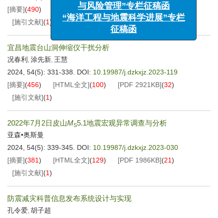
与风险管理”专栏征稿函
[摘要]
(
490
)
[HTML全文]
(
152
)
[PDF
2880KB
]
(
39
)
“海洋工程与地震科学进展”专栏
[施引文献]
(
1
)
征稿函
宜昌地震台山洞伸缩仪干扰分析
况春利
涂先新
王慧
,
,
2024, 54(5): 331-338.
DOI:
10.19987/j.dzkxjz.2023-119
[摘要]
(
456
)
[HTML全文]
(
100
)
[PDF
2921KB
]
(
32
)
[施引文献]
(
1
)
2022年7月2日皮山
M
5.1地震宏观异常调查与分析
S
亚森•奥斯曼
2024, 54(5): 339-345.
DOI:
10.19987/j.dzkxjz.2023-030
[摘要]
(
381
)
[HTML全文]
(
129
)
[PDF
1986KB
]
(
21
)
[施引文献]
(
1
)
防震减灾科普信息发布系统设计与实现
孔令爱
胡子超
,