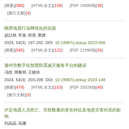
[摘要]
(
380
)
[HTML全文]
(
158
)
[PDF
1908KB
]
(
38
)
[施引文献]
(
4
)
陕西地震行业网优化的实践
赵劼旭
常俊
程燕
窦婧
,
,
,
2024, 54(3): 197-202.
DOI:
10.19987/j.dzkxjz.2023-056
[摘要]
(
545
)
[HTML全文]
(
122
)
[PDF
2199KB
]
(
24
)
滁州市数字化智慧防震减灾服务平台的建设
冯然
周黎明
王晓玲
,
,
2024, 54(3): 203-209.
DOI:
10.19987/j.dzkxjz.2023-148
[摘要]
(
479
)
[HTML全文]
(
153
)
[PDF
3302KB
]
(
40
)
[施引文献]
(
3
)
泸定地震人员死亡、失联数量的变化特征及地质灾害对其的影
响
刘晶晶
高娜
,