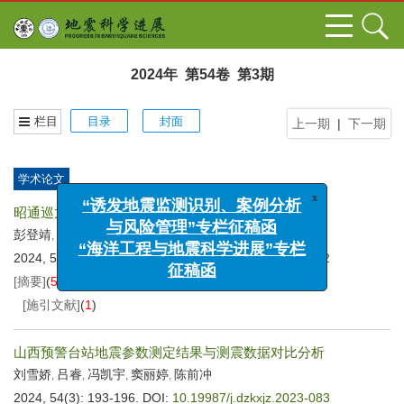
2024年 第54卷 第3期
栏目
目录
封面
上一期
|
下一期
学术论文
x
昭通巡龙强夯土非天然地震记录特征及识别研究
“诱发地震监测识别、案例分析
彭登靖
王泽兰
马敏伟
马达
与风险管理”专栏征稿函
,
,
,
“海洋工程与地震科学进展”专栏
2024, 54(3): 187-192.
DOI:
10.19987/j.dzkxjz.2023-052
征稿函
[摘要]
(
509
)
[HTML全文]
(
129
)
[PDF
3805KB
]
(
42
)
[施引文献]
(
1
)
山西预警台站地震参数测定结果与测震数据对比分析
刘雪娇
吕睿
冯凯宇
窦丽婷
陈前冲
,
,
,
,
2024, 54(3): 193-196.
DOI:
10.19987/j.dzkxjz.2023-083