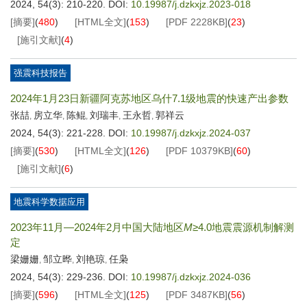
2024, 54(3): 210-220.
DOI:
10.19987/j.dzkxjz.2023-018
[摘要]
(
480
)
[HTML全文]
(
153
)
[PDF
2228KB
]
(
23
)
[施引文献]
(
4
)
强震科技报告
2024年1月23日新疆阿克苏地区乌什7.1级地震的快速产出参数
张喆
房立华
陈鲲
刘瑞丰
王永哲
郭祥云
,
,
,
,
,
2024, 54(3): 221-228.
DOI:
10.19987/j.dzkxjz.2024-037
[摘要]
(
530
)
[HTML全文]
(
126
)
[PDF
10379KB
]
(
60
)
[施引文献]
(
6
)
地震科学数据应用
2023年11月—2024年2月中国大陆地区
M
≥4.0地震震源机制解测
定
梁姗姗
邹立晔
刘艳琼
任枭
,
,
,
2024, 54(3): 229-236.
DOI:
10.19987/j.dzkxjz.2024-036
[摘要]
(
596
)
[HTML全文]
(
125
)
[PDF
3487KB
]
(
56
)