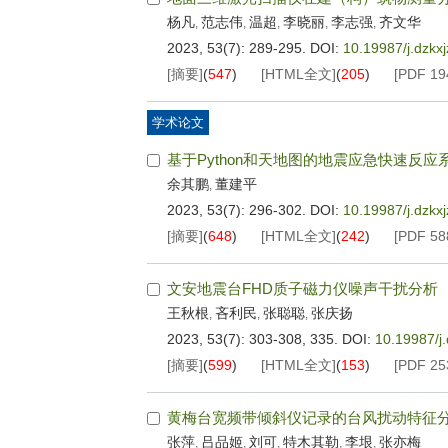
杨凡
范志伟
温超
李晓丽
李志强
齐文华
,
,
,
,
,
2023, 53(7): 289-295.
DOI:
10.19987/j.dzkx
[摘要]
(
547
)
[HTML全文]
(
205
)
[PDF
19
学术论文
基于Python和天地图的地震应急快速反
余其鹏
董建平
,
2023, 53(7): 296-302.
DOI:
10.19987/j.dzkx
[摘要]
(
648
)
[HTML全文]
(
242
)
[PDF
58
文安地震台FHD质子磁力仪噪声干扰分析
王秋根
吝利民
张聪聪
张庆扬
,
,
,
2023, 53(7): 303-308, 335.
DOI:
10.19987/j
[摘要]
(
599
)
[HTML全文]
(
153
)
[PDF
25
黄梅台宽频带倾斜仪记录的台风扰动特征
张萍
吕品姬
刘可
特木其勒
李垠
张亦梅
,
,
,
,
,