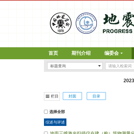
首页
期刊介绍
编委会
202
栏目
封面
目录
选择全部
综述与评述
地面三维激光扫描仪在建（构）筑物测量