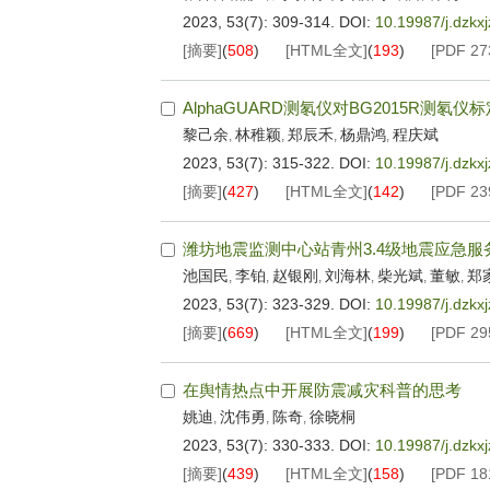
2023, 53(7): 309-314.
DOI:
10.19987/j.dzkx
[摘要]
(
508
)
[HTML全文]
(
193
)
[PDF
27
AlphaGUARD测氡仪对BG2015R测氡仪
黎己余
林稚颖
郑辰禾
杨鼎鸿
程庆斌
,
,
,
,
2023, 53(7): 315-322.
DOI:
10.19987/j.dzkx
[摘要]
(
427
)
[HTML全文]
(
142
)
[PDF
23
潍坊地震监测中心站青州3.4级地震应急服
池国民
李铂
赵银刚
刘海林
柴光斌
董敏
郑
,
,
,
,
,
,
2023, 53(7): 323-329.
DOI:
10.19987/j.dzkx
[摘要]
(
669
)
[HTML全文]
(
199
)
[PDF
29
在舆情热点中开展防震减灾科普的思考
姚迪
沈伟勇
陈奇
徐晓桐
,
,
,
2023, 53(7): 330-333.
DOI:
10.19987/j.dzkx
[摘要]
(
439
)
[HTML全文]
(
158
)
[PDF
18