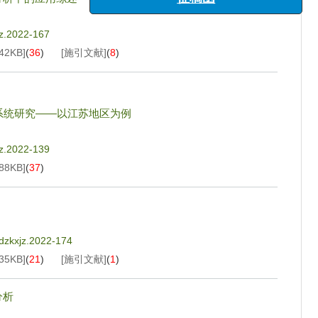
“海洋工程与地震科学进展”专栏
征稿函
jz.2022-167
42KB
]
(
36
)
[施引文献]
(
8
)
应系统研究——以江苏地区为例
jz.2022-139
88KB
]
(
37
)
.dzkxjz.2022-174
35KB
]
(
21
)
[施引文献]
(
1
)
分析