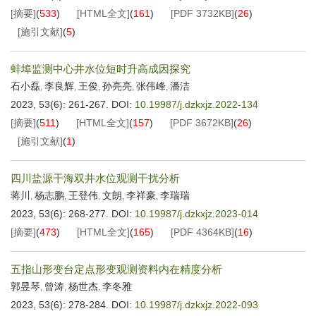
[摘要]
(
533
)
[HTML全文]
(
161
)
[PDF
3732KB
]
(
26
)
[施引文献]
(
5
)
蚌埠监测中心井水位短时升高成因探究
石小磊
李良辉
王俊
孙亮亮
张伟峰
潘洁
,
,
,
,
,
2023, 53(6): 261-267.
DOI:
10.19987/j.dzkxjz.2022-134
[摘要]
(
511
)
[HTML全文]
(
157
)
[PDF
3672KB
]
(
26
)
[施引文献]
(
1
)
四川盐源干海双井水位观测干扰分析
蒋川
杨志鹏
王登伟
文朗
李祥豪
李瑞瑞
,
,
,
,
,
2023, 53(6): 268-277.
DOI:
10.19987/j.dzkxjz.2023-014
[摘要]
(
473
)
[HTML全文]
(
165
)
[PDF
4364KB
]
(
16
)
五指山形变台定点形变观测资料内在精度分析
郭昱琴
曾涛
杨世杰
李冬雅
,
,
,
2023, 53(6): 278-284.
DOI:
10.19987/j.dzkxjz.2022-093