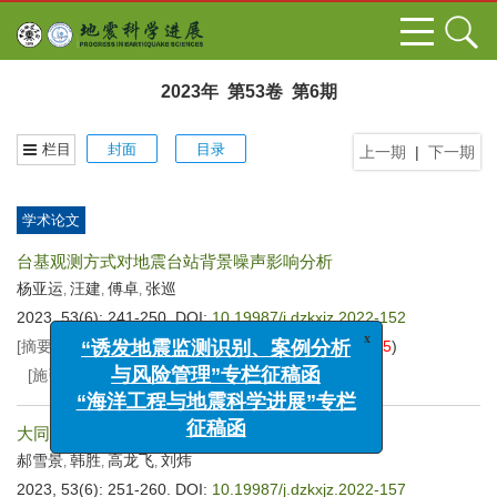
2023年 第53卷 第6期
栏目
封面
目录
上一期
|
下一期
学术论文
台基观测方式对地震台站背景噪声影响分析
杨亚运
汪建
傅卓
张巡
,
,
,
2023, 53(6): 241-250.
DOI:
10.19987/j.dzkxjz.2022-152
[摘要]
(
497
)
[HTML全文]
(
172
)
[PDF
3885KB
]
(
45
)
x
“诱发地震监测识别、案例分析
[施引文献]
(
6
)
与风险管理”专栏征稿函
“海洋工程与地震科学进展”专栏
大同站FHD-2B地磁观测数据典型干扰分析
征稿函
郝雪景
韩胜
高龙飞
刘炜
,
,
,
2023, 53(6): 251-260.
DOI:
10.19987/j.dzkxjz.2022-157