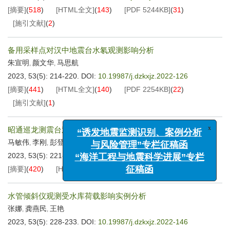
[摘要]
(
518
)
[HTML全文]
(
143
)
[PDF
5244KB
]
(
31
)
[施引文献]
(
2
)
备用采样点对汉中地震台水氡观测影响分析
朱宣明
颜文华
马思航
,
,
2023, 53(5): 214-220.
DOI:
10.19987/j.dzkxjz.2022-126
[摘要]
(
441
)
[HTML全文]
(
140
)
[PDF
2254KB
]
(
22
)
[施引文献]
(
1
)
昭通巡龙测震台观测资料质量分析与研究
x
“诱发地震监测识别、案例分析
马敏伟
李刚
彭登靖
秦波
张鸿滔
马达
,
,
,
,
,
与风险管理”专栏征稿函
2023, 53(5): 221-227.
DOI:
10.19987/j.dzkxjz.2022-119
“海洋工程与地震科学进展”专栏
[摘要]
(
420
)
[HTML全文]
(
167
)
[PDF
3073KB
]
(
13
)
征稿函
水管倾斜仪观测受水库荷载影响实例分析
张娜
龚燕民
王艳
,
,
2023, 53(5): 228-233.
DOI:
10.19987/j.dzkxjz.2022-146