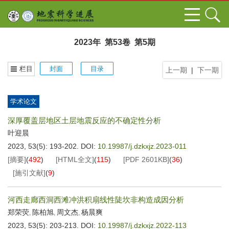
2023年 第53卷 第5期
栏目
封面
目录
上一期
|
下一期
学术论文
深厚覆盖层地区土层地震反应的不确定性分析
叶迎晨
2023, 53(5): 193-202.
DOI:
10.19987/j.dzkxjz.2023-011
[摘要]
(
492
)
[HTML全文]
(
115
)
[PDF
2601KB
]
(
36
)
[施引文献]
(
9
)
河西走廊西洞西滩冲洪积扇线性陡坎非构造成因分析
郑荣荧
陈柏旭
周文杰
杨晨爽
,
,
,
2023, 53(5): 203-213.
DOI:
10.19987/j.dzkxjz.2022-113