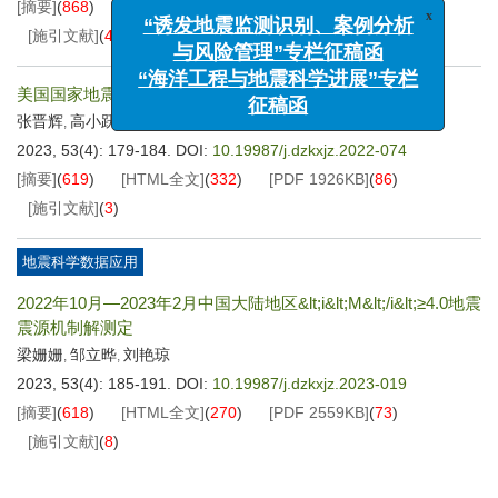
[摘要]
(
868
)
[HTML全文]
(
292
)
[PDF
2908KB
]
(
59
)
x
“诱发地震监测识别、案例分析
[施引文献]
(
4
)
与风险管理”专栏征稿函
“海洋工程与地震科学进展”专栏
美国国家地震减灾计划简介
征稿函
张晋辉
高小跃
崔满丰
,
,
2023, 53(4): 179-184.
DOI:
10.19987/j.dzkxjz.2022-074
[摘要]
(
619
)
[HTML全文]
(
332
)
[PDF
1926KB
]
(
86
)
[施引文献]
(
3
)
地震科学数据应用
2022年10月—2023年2月中国大陆地区&lt;i&lt;M&lt;/i&lt;≥4.0地震
震源机制解测定
梁姗姗
邹立晔
刘艳琼
,
,
2023, 53(4): 185-191.
DOI:
10.19987/j.dzkxjz.2023-019
[摘要]
(
618
)
[HTML全文]
(
270
)
[PDF
2559KB
]
(
73
)
[施引文献]
(
8
)