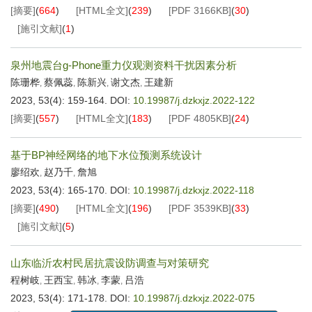
[摘要]
(
664
)
[HTML全文]
(
239
)
[PDF
3166KB
]
(
30
)
[施引文献]
(
1
)
泉州地震台g-Phone重力仪观测资料干扰因素分析
陈珊桦
蔡佩蕊
陈新兴
谢文杰
王建新
,
,
,
,
2023, 53(4): 159-164.
DOI:
10.19987/j.dzkxjz.2022-122
[摘要]
(
557
)
[HTML全文]
(
183
)
[PDF
4805KB
]
(
24
)
基于BP神经网络的地下水位预测系统设计
廖绍欢
赵乃千
詹旭
,
,
2023, 53(4): 165-170.
DOI:
10.19987/j.dzkxjz.2022-118
[摘要]
(
490
)
[HTML全文]
(
196
)
[PDF
3539KB
]
(
33
)
[施引文献]
(
5
)
山东临沂农村民居抗震设防调查与对策研究
程树岐
王西宝
韩冰
李蒙
吕浩
,
,
,
,
2023, 53(4): 171-178.
DOI:
10.19987/j.dzkxjz.2022-075