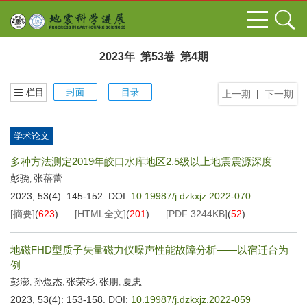
2023年 第53卷 第4期
栏目
封面
目录
上一期
|
下一期
学术论文
多种方法测定2019年皎口水库地区2.5级以上地震震源深度
彭骁
张蓓蕾
,
2023, 53(4): 145-152.
DOI:
10.19987/j.dzkxjz.2022-070
[摘要]
(
623
)
[HTML全文]
(
201
)
[PDF
3244KB
]
(
52
)
地磁FHD型质子矢量磁力仪噪声性能故障分析——以宿迁台为
例
彭澎
孙煜杰
张荣杉
张朋
夏忠
,
,
,
,
2023, 53(4): 153-158.
DOI:
10.19987/j.dzkxjz.2022-059