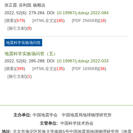
张正霞
谷利国
杨顺达
,
,
2022, 52(6): 279-284.
DOI:
10.19987/j.dzkxjz.2022-084
[摘要]
(
579
)
[HTML全文]
(
185
)
[PDF
2565KB
]
(
18
)
[施引文献]
(
8
)
地震科学实验场问答
地震科学实验场问答（五）
2022, 52(6): 285-288.
DOI:
10.19987/j.dzkxjz.2022-033
[摘要]
(
399
)
[HTML全文]
(
135
)
[PDF
1695KB
]
(
36
)
[施引文献]
(
1
)
主办单位:
中国地震学会 中国地震局地球物理研究所
主管单位:
中国科学技术协会
地址:
北京市海淀区民族大学南路5号中国地震局地球物理研究所《地震