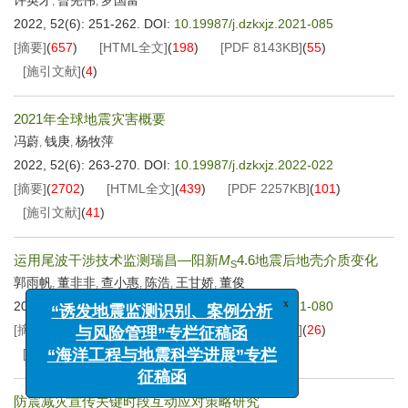
许英才
曾宪伟
罗国富
,
,
2022, 52(6): 251-262.
DOI:
10.19987/j.dzkxjz.2021-085
[摘要]
(
657
)
[HTML全文]
(
198
)
[PDF
8143KB
]
(
55
)
[施引文献]
(
4
)
2021年全球地震灾害概要
冯蔚
钱庚
杨牧萍
,
,
2022, 52(6): 263-270.
DOI:
10.19987/j.dzkxjz.2022-022
[摘要]
(
2702
)
[HTML全文]
(
439
)
[PDF
2257KB
]
(
101
)
[施引文献]
(
41
)
运用尾波干涉技术监测瑞昌—阳新
M
4.6地震后地壳介质变化
S
郭雨帆
董非非
查小惠
陈浩
王甘娇
董俊
,
,
,
,
,
2022, 52(6): 271-278.
DOI:
10.19987/j.dzkxjz.2021-080
x
“诱发地震监测识别、案例分析
[摘要]
(
592
)
[HTML全文]
(
212
)
[PDF
3286KB
]
(
26
)
与风险管理”专栏征稿函
[施引文献]
(
2
)
“海洋工程与地震科学进展”专栏
征稿函
防震减灾宣传关键时段互动应对策略研究