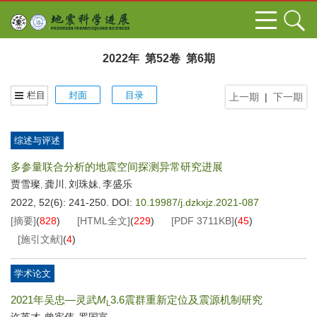
2022年 第52卷 第6期
栏目
封面
目录
上一期
|
下一期
综述与评述
多参量联合分析的地震空间探测异常研究进展
贾雪璨
龚川
刘珠妹
李盛乐
,
,
,
2022, 52(6): 241-250.
DOI:
10.19987/j.dzkxjz.2021-087
[摘要]
(
828
)
[HTML全文]
(
229
)
[PDF
3711KB
]
(
45
)
[施引文献]
(
4
)
学术论文
2021年吴忠—灵武
M
3.6震群重新定位及震源机制研究
L