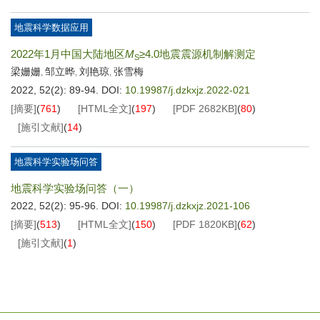
地震科学数据应用
2022年1月中国大陆地区
M
≥4.0地震震源机制解测定
S
梁姗姗
邹立晔
刘艳琼
张雪梅
,
,
,
2022, 52(2): 89-94.
DOI:
10.19987/j.dzkxjz.2022-021
[摘要]
(
761
)
[HTML全文]
(
197
)
[PDF
2682KB
]
(
80
)
[施引文献]
(
14
)
地震科学实验场问答
地震科学实验场问答（一）
2022, 52(2): 95-96.
DOI:
10.19987/j.dzkxjz.2021-106
[摘要]
(
513
)
[HTML全文]
(
150
)
[PDF
1820KB
]
(
62
)
[施引文献]
(
1
)