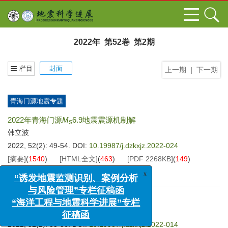
2022年 第52卷 第2期
栏目
封面
上一期
|
下一期
青海门源地震专题
2022年青海门源
M
6.9地震震源机制解
S
韩立波
2022, 52(2): 49-54.
DOI:
10.19987/j.dzkxjz.2022-024
[摘要]
(
1540
)
[HTML全文]
(
463
)
[PDF
2268KB
]
(
149
)
x
[施引文献]
(
27
)
“诱发地震监测识别、案例分析
与风险管理”专栏征稿函
“海洋工程与地震科学进展”专栏
2022年青海门源
M
6.9地震矩心矩张量解
征稿函
郭祥云
汪贞杰
,
2022, 52(2): 55-56.
DOI:
10.19987/j.dzkxjz.2022-014