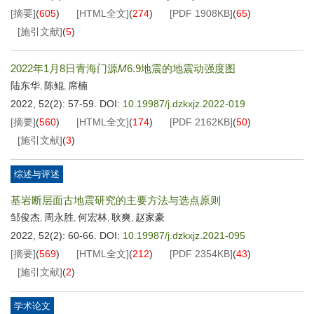
[摘要]
(
605
)
[HTML全文]
(
274
)
[PDF
1908KB
]
(
65
)
[施引文献]
(
5
)
2022年1月8日青海门源
M
6.9地震的地震动强度图
陆东华
陈鲲
席楠
,
,
2022, 52(2): 57-59.
DOI:
10.19987/j.dzkxjz.2022-019
[摘要]
(
560
)
[HTML全文]
(
174
)
[PDF
2162KB
]
(
50
)
[施引文献]
(
3
)
综述与评述
基岩断层面古地震研究的主要方法与选点原则
邹俊杰
周永胜
何宏林
耿爽
赵家豪
,
,
,
,
2022, 52(2): 60-66.
DOI:
10.19987/j.dzkxjz.2021-095
[摘要]
(
569
)
[HTML全文]
(
212
)
[PDF
2354KB
]
(
43
)
[施引文献]
(
2
)
学术论文