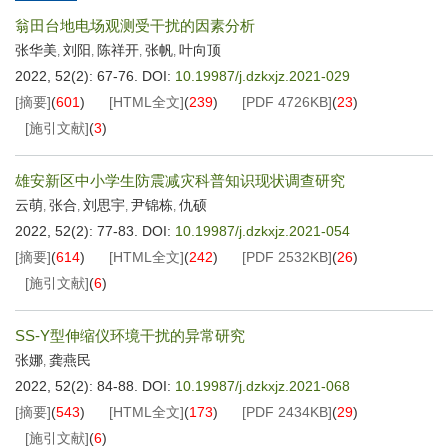
翁田台地电场观测受干扰的因素分析
张华美
刘阳
陈祥开
张帆
叶向顶
,
,
,
,
2022, 52(2): 67-76.
DOI:
10.19987/j.dzkxjz.2021-029
[摘要]
(
601
)
[HTML全文]
(
239
)
[PDF
4726KB
]
(
23
)
[施引文献]
(
3
)
雄安新区中小学生防震减灾科普知识现状调查研究
云萌
张合
刘思宇
尹锦栋
仇硕
,
,
,
,
2022, 52(2): 77-83.
DOI:
10.19987/j.dzkxjz.2021-054
[摘要]
(
614
)
[HTML全文]
(
242
)
[PDF
2532KB
]
(
26
)
[施引文献]
(
6
)
SS-Y型伸缩仪环境干扰的异常研究
张娜
龚燕民
,
2022, 52(2): 84-88.
DOI:
10.19987/j.dzkxjz.2021-068
[摘要]
(
543
)
[HTML全文]
(
173
)
[PDF
2434KB
]
(
29
)
[施引文献]
(
6
)