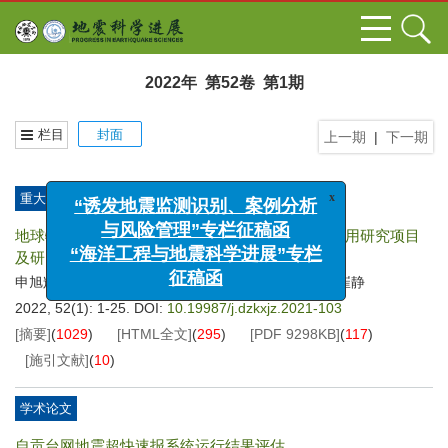
2022年 第52卷 第1期
栏目
封面
上一期
|
下一期
x
“诱发地震监测识别、案例分析
重大工程与科研项目进展
与风险管理”专栏征稿函
地球物理探测卫星数据分析处理技术与地震预测应用研究项目
“海洋工程与地震科学进展”专栏
及研究进展
征稿函
申旭辉
黄建平
林剑
罗志才
乐会军
吴立新
张学民
崔静
,
,
,
,
,
,
,
2022, 52(1): 1-25.
DOI:
10.19987/j.dzkxjz.2021-103
[摘要]
(
1029
)
[HTML全文]
(
295
)
[PDF
9298KB
]
(
117
)
[施引文献]
(
10
)
学术论文
自贡台网地震超快速报系统运行结果评估