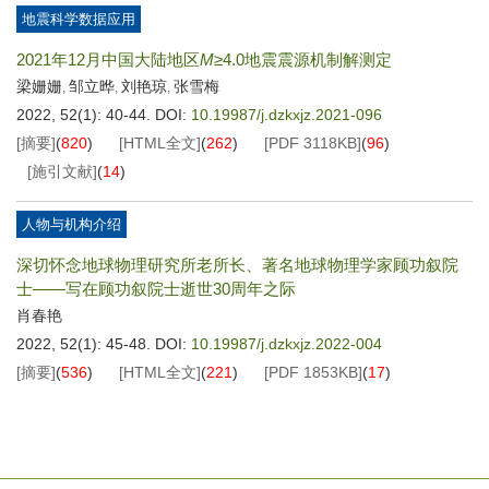
地震科学数据应用
2021年12月中国大陆地区
M
≥4.0地震震源机制解测定
梁姗姗
邹立晔
刘艳琼
张雪梅
,
,
,
2022, 52(1): 40-44.
DOI:
10.19987/j.dzkxjz.2021-096
[摘要]
(
820
)
[HTML全文]
(
262
)
[PDF
3118KB
]
(
96
)
[施引文献]
(
14
)
人物与机构介绍
深切怀念地球物理研究所老所长、著名地球物理学家顾功叙院
士——写在顾功叙院士逝世30周年之际
肖春艳
2022, 52(1): 45-48.
DOI:
10.19987/j.dzkxjz.2022-004
[摘要]
(
536
)
[HTML全文]
(
221
)
[PDF
1853KB
]
(
17
)