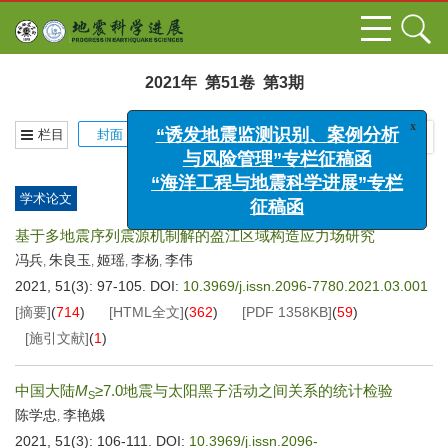
2021年 第51卷 第3期
x
“诱发地震监测识别、案例分析
栏目
封面
上一期
|
下一期
与风险管理”专栏征稿函
“海洋工程与地震科学进展”专栏
征稿函
学术论文
基于多地震序列震源机制解的盈江区域构造应力场研究
冯兵
朱良玉
姬瑶
李杨
李伟
,
,
,
,
2021, 51(3): 97-105.
DOI:
10.3969/j.issn.2096-7780.2021.03.001
[摘要]
(
714
)
[HTML全文]
(
362
)
[PDF
1358KB
]
(
59
)
[施引文献]
(
1
)
中国大陆
M
≥7.0地震与太阳黑子活动之间关系的统计检验
S
陈学忠
李艳娥
,
2021, 51(3): 106-111.
DOI:
10.3969/j.issn.2096-