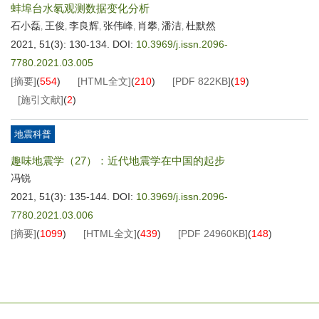
蚌埠台水氡观测数据变化分析
石小磊
王俊
李良辉
张伟峰
肖攀
潘洁
杜默然
,
,
,
,
,
,
2021, 51(3): 130-134.
DOI:
10.3969/j.issn.2096-
7780.2021.03.005
[摘要]
(
554
)
[HTML全文]
(
210
)
[PDF
822KB
]
(
19
)
[施引文献]
(
2
)
地震科普
趣味地震学（27）：近代地震学在中国的起步
冯锐
2021, 51(3): 135-144.
DOI:
10.3969/j.issn.2096-
7780.2021.03.006
[摘要]
(
1099
)
[HTML全文]
(
439
)
[PDF
24960KB
]
(
148
)