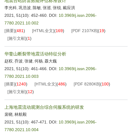
地震台站防雷效能评估标准设计
李光科
巩浩波
陈敏
张巡
张锐
戴应洪
,
,
,
,
,
2021, 51(10): 452-460.
DOI:
10.3969/j.issn.2096-
7780.2021.10.002
[摘要]
(
481
)
[HTML全文]
(
169
)
[PDF
2107KB
]
(
19
)
[施引文献]
(
1
)
华蓥山断裂带地震活动特征分析
赵权
乔波
张健
何杨
聂大巍
,
,
,
,
2021, 51(10): 461-466.
DOI:
10.3969/j.issn.2096-
7780.2021.10.003
[摘要]
(
1240
)
[HTML全文]
(
486
)
[PDF
8280KB
]
(
100
)
[施引文献]
(
12
)
上海地震流动观测台综合伺服系统的研发
裴晓
林航毅
,
2021, 51(10): 467-471.
DOI:
10.3969/j.issn.2096-
7780.2021.10.004