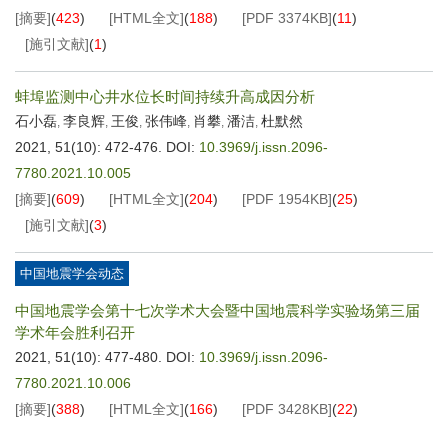
[摘要]
(
423
)
[HTML全文]
(
188
)
[PDF
3374KB
]
(
11
)
[施引文献]
(
1
)
蚌埠监测中心井水位长时间持续升高成因分析
石小磊
李良辉
王俊
张伟峰
肖攀
潘洁
杜默然
,
,
,
,
,
,
2021, 51(10): 472-476.
DOI:
10.3969/j.issn.2096-
7780.2021.10.005
[摘要]
(
609
)
[HTML全文]
(
204
)
[PDF
1954KB
]
(
25
)
[施引文献]
(
3
)
中国地震学会动态
中国地震学会第十七次学术大会暨中国地震科学实验场第三届
学术年会胜利召开
2021, 51(10): 477-480.
DOI:
10.3969/j.issn.2096-
7780.2021.10.006
[摘要]
(
388
)
[HTML全文]
(
166
)
[PDF
3428KB
]
(
22
)