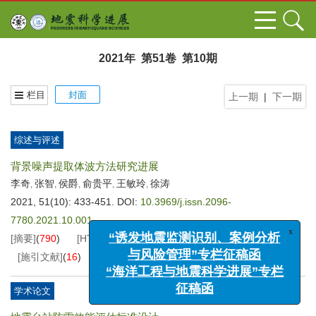
2021年 第51卷 第10期
栏目
封面
上一期
|
下一期
综述与评述
背景噪声提取体波方法研究进展
李奇
张智
侯爵
俞贵平
王敏玲
徐涛
,
,
,
,
,
2021, 51(10): 433-451.
DOI:
10.3969/j.issn.2096-
7780.2021.10.001
x
“诱发地震监测识别、案例分析
[摘要]
(
790
)
[HTML全文]
(
348
)
[PDF
7081KB
]
(
110
)
与风险管理”专栏征稿函
[施引文献]
(
16
)
“海洋工程与地震科学进展”专栏
征稿函
学术论文