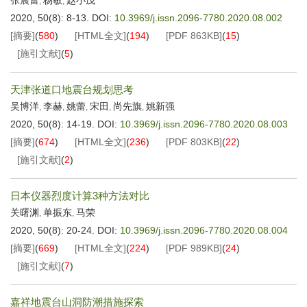
张晨蕾
杨敏
赵小茂
,
,
2020, 50(8): 8-13.
DOI:
10.3969/j.issn.2096-7780.2020.08.002
[摘要]
(
580
)
[HTML全文]
(
194
)
[PDF
863KB
]
(
15
)
[施引文献]
(
5
)
天津张道口地震台规划思考
吴博洋
李赫
姚蕾
宋田
尚先旗
姚新强
,
,
,
,
,
2020, 50(8): 14-19.
DOI:
10.3969/j.issn.2096-7780.2020.08.003
[摘要]
(
674
)
[HTML全文]
(
236
)
[PDF
803KB
]
(
22
)
[施引文献]
(
2
)
日本仪器烈度计算3种方法对比
关曙渊
单振东
马荣
,
,
2020, 50(8): 20-24.
DOI:
10.3969/j.issn.2096-7780.2020.08.004
[摘要]
(
669
)
[HTML全文]
(
224
)
[PDF
989KB
]
(
24
)
[施引文献]
(
7
)
嘉祥地震台山洞防潮措施探索