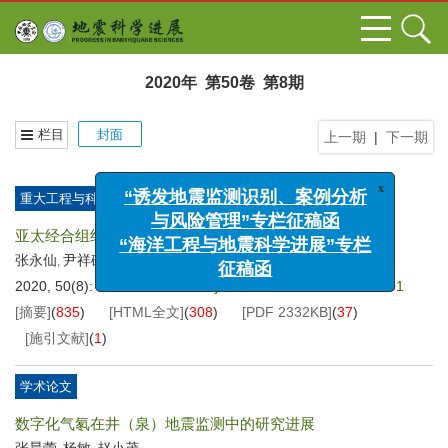
2020年 第50卷 第8期
栏目
封面
上一期
|
下一期
x
“诱发地震监测识别、案例分析
重大工程与科研项目进展
与风险管理”专栏征稿函
“海洋工程与地震科学进展”专栏
亚太经合组织地震科学合作项目ACES
征稿函
张永仙
尹祥础
吴忠良
余怀忠
张小涛
于晨
,
,
,
,
,
2020, 50(8): 1-7.
DOI:
10.3969/j.issn.2096-7780.2020.08.001
[摘要]
(
835
)
[HTML全文]
(
308
)
[PDF
2332KB
]
(
37
)
[施引文献]
(
1
)
学术论文
数字化气氡在井（泉）地震监测中的研究进展