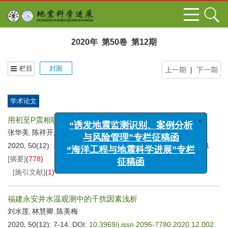
2020年 第50卷 第12期
栏目
封面
上一期
|
下一期
学术论文
x
用初至P震相联合深度震相sPL测定海南中小地震深度
“诱发地震监测识别、案例分析
张华美
陈祥开
陈江
田轶
麻福洋
与风险管理”专栏征稿函
,
,
,
,
“海洋工程与地震科学进展”专栏
2020, 50(12): 1-6.
DOI:
10.3969/j.issn.2096-7780.2020.12.001
征稿函
[摘要]
(
778
)
[HTML全文]
(
191
)
[PDF
1343KB
]
(
33
)
[施引文献]
(
1
)
福建永安井水温观测中的干扰因素浅析
刘水莲
林慧卿
陈美梅
,
,
2020, 50(12): 7-14.
DOI:
10.3969/j.issn.2096-7780.2020.12.002