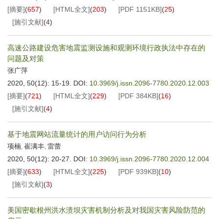
[摘要]
(
657
)
[HTML全文]
(
203
)
[PDF
1151KB
]
(
25
)
[施引文献]
(
4
)
高速公路建设危害地震监测设施和观测环境行政执法中存在的
问题及对策
张广萍
2020, 50(12): 15-19.
DOI:
10.3969/j.issn.2096-7780.2020.12.003
[摘要]
(
721
)
[HTML全文]
(
229
)
[PDF
384KB
]
(
16
)
[施引文献]
(
4
)
基于地震网站流量统计的用户访问行为分析
项楠
崔满丰
雷蕾
,
,
2020, 50(12): 20-27.
DOI:
10.3969/j.issn.2096-7780.2020.12.004
[摘要]
(
633
)
[HTML全文]
(
225
)
[PDF
939KB
]
(
10
)
[施引文献]
(
3
)
美国密歇根州洪水溃坝灾害机制分析及对我国灾害风险防范的