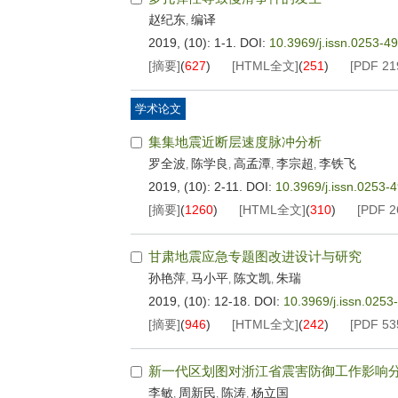
赵纪东
编译
,
2019, (10): 1-1.
DOI:
10.3969/j.issn.0253-4
[摘要]
(
627
)
[HTML全文]
(
251
)
[PDF
21
学术论文
集集地震近断层速度脉冲分析
罗全波
陈学良
高孟潭
李宗超
李铁飞
,
,
,
,
2019, (10): 2-11.
DOI:
10.3969/j.issn.0253-
[摘要]
(
1260
)
[HTML全文]
(
310
)
[PDF
2
甘肃地震应急专题图改进设计与研究
孙艳萍
马小平
陈文凯
朱瑞
,
,
,
2019, (10): 12-18.
DOI:
10.3969/j.issn.025
[摘要]
(
946
)
[HTML全文]
(
242
)
[PDF
53
新一代区划图对浙江省震害防御工作影响
李敏
周新民
陈涛
杨立国
,
,
,