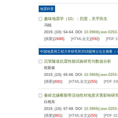
地震科普
趣味地震学（10）：烈度，关乎民生
冯锐
2019, (10): 54-64.
DOI:
10.3969/j.issn.025
[摘要]
(
2688
)
[HTML全文]
(
592
)
[PDF
1
中国地震局工程力学研究所2018届博士论文摘要（
沉管隧道抗震性能试验研究与数值分析
程新俊
2019, (10): 65-66.
DOI:
10.3969/j.issn.025
[摘要]
(
692
)
[HTML全文]
(
255
)
[PDF
33
秦岭北缘断裂带活动性对地质灾害影响研
白相东
2019, (10): 67-68.
DOI:
10.3969/j.issn.0253
[摘要]
(
801
)
[HTML全文]
(
255
)
[PDF
32