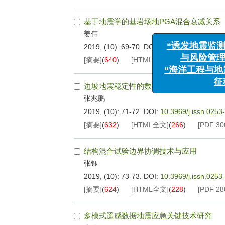
基于地震学的基岩场地PGA混合衰减关系
“诱发地震
姜伟
与风险
2019, (10): 69-70.
DOI:
10.3969/j.issn.025
“海洋工程
[摘要]
(
640
)
[HTML全文]
(
218
)
[PDF
32
边坡地震稳定性的数值模拟研究
张兆鹏
2019, (10): 71-72.
DOI:
10.3969/j.issn.025
[摘要]
(
632
)
[HTML全文]
(
266
)
[PDF
30
结构混合试验边界协调技术与应用
张钰
2019, (10): 73-73.
DOI:
10.3969/j.issn.025
[摘要]
(
624
)
[HTML全文]
(
228
)
[PDF
28
多模式遥感数据地震应急关键技术研究