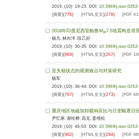
2019, (10): 19-23.
DOI:
10.3969/j.issn.025
[摘要]
(
776
)
[HTML全文]
(
278
)
[PDF
41
2018年印度尼西亚帕鲁
M
7.5地震构造
W
杨凡
林向洋
段乙好
,
,
2019, (10): 30-35.
DOI:
10.3969/j.issn.025
[摘要]
(
869
)
[HTML全文]
(
257
)
[PDF
10
亚失稳状态的观测难点与对策研究
杨军
2019, (10): 36-44.
DOI:
10.3969/j.issn.025
[摘要]
(
767
)
[HTML全文]
(
273
)
[PDF
66
重庆地区地磁加卸载响应比与日变幅逐日
尹忆寒
谢松桦
高见
姜维松
,
,
,
2019, (10): 45-53.
DOI:
10.3969/j.issn.025
[摘要]
(
902
)
[HTML全文]
(
294
)
[PDF
88