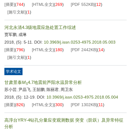
[摘要]
(
744
)
[HTML全文]
(
269
)
[PDF
552KB
]
(
12
)
[施引文献]
(
1
)
河北永清4.3级地震应急处置工作综述
贾军鹏
成琳
,
2018, (5): 5-11.
DOI:
10.3969/j.issn.0253-4975.2018.05.003
[摘要]
(
796
)
[HTML全文]
(
180
)
[PDF
2442KB
]
(
14
)
[施引文献]
(
1
)
学术论文
甘肃景泰
M
4.7地震前芦阳水温异常分析
S
苏小芸
尹晶飞
王韶鹏
陈丽君
周卫东
,
,
,
,
2018, (5): 12-19.
DOI:
10.3969/j.issn.0253-4975.2018.05.004
[摘要]
(
826
)
[HTML全文]
(
300
)
[PDF
1302KB
]
(
11
)
高淳台YRY-4钻孔分量应变观测数据 突变（阶跃）及异常特征
分析