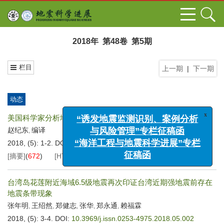
2018年 第48卷 第5期
栏目
上一期
|
下一期
动态
美国科学家分析地震预警的潜力与局限
x
“诱发地震监测识别、案例分析
赵纪东
编译
,
与风险管理”专栏征稿函
2018, (5): 1-2.
DOI:
10.3969/j.issn.0253-4975.2018.05.001
“海洋工程与地震科学进展”专栏
[摘要]
(
672
)
[HTML全文]
(
275
)
[PDF
315KB
]
(
15
)
征稿函
台湾岛花莲附近海域6.5级地震再次印证台湾近期强地震前存在
地震条带现象
张年明
王绍然
郑健志
张华
郑永通
赖福霖
,
,
,
,
,
2018, (5): 3-4.
DOI:
10.3969/j.issn.0253-4975.2018.05.002