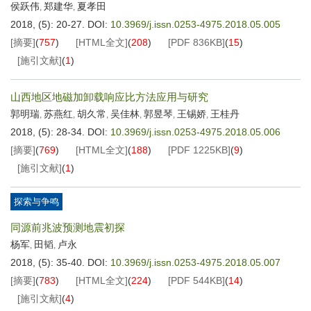
侯跃伟
郑建华
夏孝田
,
,
2018, (5): 20-27.
DOI:
10.3969/j.issn.0253-4975.2018.05.005
[摘要]
(
757
)
[HTML全文]
(
208
)
[PDF
836KB
]
(
15
)
[施引文献]
(
1
)
山西地区地磁加卸载响应比方法应用与研究
郭明瑞
苏燕红
胡久常
吴佳林
郭昱琴
王锡娇
王桂丹
,
,
,
,
,
,
2018, (5): 28-34.
DOI:
10.3969/j.issn.0253-4975.2018.05.006
[摘要]
(
769
)
[HTML全文]
(
188
)
[PDF
1225KB
]
(
9
)
[施引文献]
(
1
)
探索与争鸣
同源前兆波预测地震初探
杨军
田韬
卢永
,
,
2018, (5): 35-40.
DOI:
10.3969/j.issn.0253-4975.2018.05.007
[摘要]
(
783
)
[HTML全文]
(
224
)
[PDF
544KB
]
(
14
)
[施引文献]
(
4
)