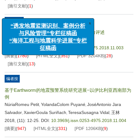
[施引文献]
(
1
)
学术论文
x
“诱发地震监测识别、案例分析
“一带一路”国家地震灾害背景及应急救援能力评述
与风险管理”专栏征稿函
张媛
李亦纲
王金萍
刘亢
,
,
,
“海洋工程与地震科学进展”专栏
2018, (11): 3-11.
DOI:
10.3969/j.issn.0253-4975.2018.11.003
征稿函
[摘要]
(
1780
)
[HTML全文]
(
351
)
[PDF
3204KB
]
(
28
)
[施引文献]
(
13
)
编者按
基于Earthworm的地震预警系统研究进展−以伊比利亚西南部为
例
NúriaRomeu Petit
YolandaColom Puyané
JoséAntonio Jara
,
,
Salvador
XavierGoula Suriñach
TeresaSusagna Vidal
王林
,
,
,
2018, (11): 12-25.
DOI:
10.3969/j.issn.0253-4975.2018.11.004
[摘要]
(
947
)
[HTML全文]
(
331
)
[PDF
1206KB
]
(
9
)