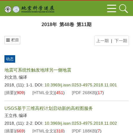
2018年 第48卷 第11期
栏目
上一期
|
下一期
动态
地震可系统性触发地球另一侧地震
刘文浩
编译
,
2018, (11): 1-1.
DOI:
10.3969/j.issn.0253-4975.2018.11.001
[摘要]
(
909
)
[HTML全文]
(
451
)
[PDF
268KB
]
(
17
)
USGS基于三维高程计划启动新的高程图服务
王立伟
编译
,
2018, (11): 2-2.
DOI:
10.3969/j.issn.0253-4975.2018.11.002
[摘要]
(
669
)
[HTML全文]
(
310
)
[PDF
188KB
]
(
7
)