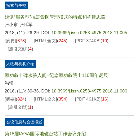
探索与争鸣
浅谈“服务型”抗震设防管理模式的特点和构建思路
张小东
张延军
,
2018, (11): 26-29.
DOI:
10.3969/j.issn.0253-4975.2018.11.005
[摘要]
(
673
)
[HTML全文]
(
245
)
[PDF
374KB
]
(
10
)
[施引文献]
(
4
)
人物与机构介绍
顾功叙丰碑永驻人间−纪念顾功叙院士110周年诞辰
冯锐
2018, (11): 30-36.
DOI:
10.3969/j.issn.0253-4975.2018.11.006
[摘要]
(
824
)
[HTML全文]
(
354
)
[PDF
461KB
]
(
16
)
[施引文献]
(
1
)
会议信息与会议概述
第18届IAGA国际地磁台站工作会议介绍