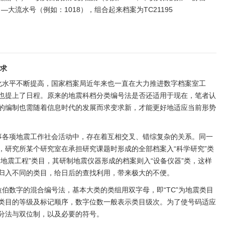
—大流水号（例如：1018），组合起来档案为TC21195
要求
化水平不断提高，国家档案局近年来也一直在大力推进数字档案室工
也提上了日程。原来的地震科档分类编号法是否还适用于现在，笔者认
的编制也需随着信息时代的发展而求变求新，才能更好地适应当前形势
事各项地震工作社会活动中，存在着互相交叉、错综复杂的关系。同一
，研究所某个研究室在承担研究课题时形成的全部档案入“科学研究”类
地震工程”类目，其研制地震仪器形成的档案则入“设备仪器”类，这样
归入不同的类目，给日后的查找利用，带来极大的不便。
伯数字的混合编号法，基本大类的类组用双字母，即“TC”为地震类目
类目的等级及标记顺序，数字位数一般表示类目级次。为了使号码适应
分法与双位制，以及必要的符号。