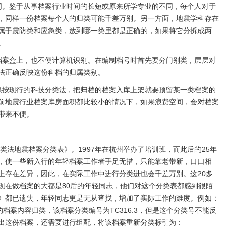
同。鉴于从事档案行业时间的长短或原来所学专业的不同，每个人对于
，同样一份档案每个人的归类可能千差万别。另一方面，地震学科存在
属于震防类和应急类，放到哪一类里都是正确的，如果将它分拆成两
。
档案盒上，也不便计算机识别。在编制档号时首先要分门别类，层层对
法正确反映这份科档的归属类别。
果按现行的科技分类法，把归档的档案入库上架就要预留某一类档案的
前地震行业档案库房面积都比较小的情况下，如果浪费空间，会对档案
带来不便。
分类法地震档案分类表》。1997年在杭州举办了培训班，而此后的25年
，使一些新入行的年轻档案工作者手足无措，只能靠老带新，口口相
上存在差异，因此，在实际工作中进行分类进也会千差万别。这20多
现在做档案的大都是80后的年轻同志，他们对这个分类表都感到很陌
》都已遗失，年轻同志更是无从查找，增加了实际工作的难度。例如：
的档案内容归类，该档案分类编号为TC316.3，但是这个分类号不能反
出这份档案，还需要进行组配，将该档案重新分类标引为：