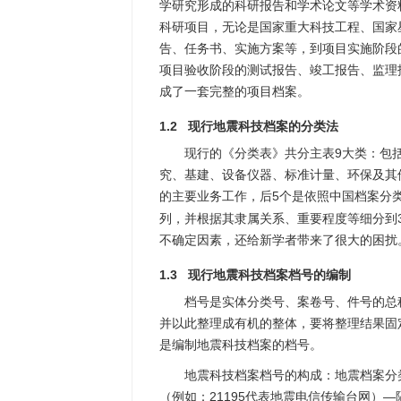
学研究形成的科研报告和学术论文等学术资
科研项目，无论是国家重大科技工程、国家
告、任务书、实施方案等，到项目实施阶段
项目验收阶段的测试报告、竣工报告、监理
成了一套完整的项目档案。
1.2 现行地震科技档案的分类法
现行的《分类表》共分主表9大类：包
究、基建、设备仪器、标准计量、环保及其
的主要业务工作，后5个是依照中国档案分
列，并根据其隶属关系、重要程度等细分到3
不确定因素，还给新学者带来了很大的困扰
1.3 现行地震科技档案档号的编制
档号是实体分类号、案卷号、件号的总
并以此整理成有机的整体，要将整理结果固
是编制地震科技档案的档号。
地震科技档案档号的构成：地震档案分
（例如：21195代表地震电信传输台网）—