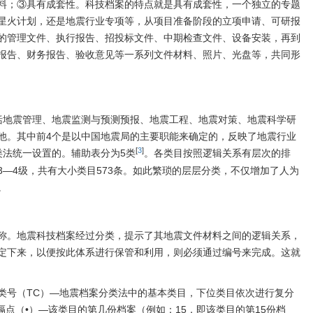
料；③具有成套性。科技档案的特点就是具有成套性，一个独立的专题
星火计划，还是地震行业专项等，从项目准备阶段的立项申请、可研报
的管理文件、执行报告、招投标文件、中期检查文件、设备安装，再到
报告、财务报告、验收意见等一系列文件材料、照片、光盘等，共同形
括地震管理、地震监测与预测预报、地震工程、地震对策、地震科学研
他。其中前4个是以中国地震局的主要职能来确定的，反映了地震行业
[
3
]
类法统一设置的。辅助表分为5类
。各类目按照逻辑关系有层次的排
—4级，共有大小类目573条。如此繁琐的层层分类，不仅增加了人为
。
称。地震科技档案经过分类，提示了其地震文件材料之间的逻辑关系，
定下来，以便按此体系进行保管和利用，则必须通过编号来完成。这就
类号（TC）—地震档案分类法中的基本类目，下位类目依次进行复分
隔点（•）—该类目的第几份档案（例如：15，即该类目的第15份档