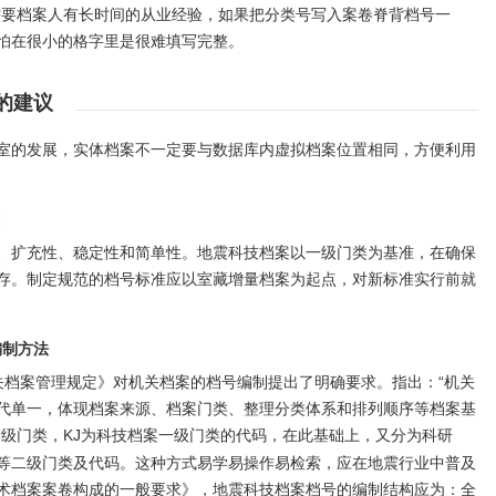
方法，需要档案人有长时间的从业经验，如果把分类号写入案卷脊背档号一
怕在很小的格字里是很难填写完整。
的建议
室的发展，实体档案不一定要与数据库内虚拟档案位置相同，方便利用
、扩充性、稳定性和简单性。地震科技档案以一级门类为基准，在确保
存。制定规范的档号标准应以室藏增量档案为起点，对新标准实行前就
编制方法
《机关档案管理规定》对机关档案的档号编制提出了明确要求。指出：“机关
代单一，体现档案来源、档案门类、整理分类体系和排列顺序等档案基
一级门类，KJ为科技档案一级门类的代码，在此基础上，又分为科研
SB）等二级门类及代码。这种方式易学易操作易检索，应在地震行业中普及
术档案案卷构成的一般要求》，地震科技档案档号的编制结构应为：全