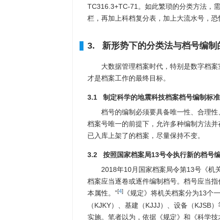
TC316.3+TC-71。如此繁琐的分类
栏，再加上科档复分表，加上大流水号，恐
3. 新形势下的分类法与档号编制
大数据管理档案时代，特别是数字档案
才是档案工作的最终目标。
3.1 制定科学的地震科技档案档号编制标准
档号的编制必须要具备唯一性、合理性
档案号唯一的前提下，允许多种编制方法并
已入库上架了的档案，尽量保持不变。
3.2 按照国家档案局13号令执行新的档号
2018年10月国家档案局令第13号
档案应当逐卷或逐件编制档号。档号应当指
[
4
]
本属性。”
《规定》将机关档案分为13个
（KJKY）、基建（KJJJ）、设备（KJ
实施。笔者以为，依据《规定》和《科学技