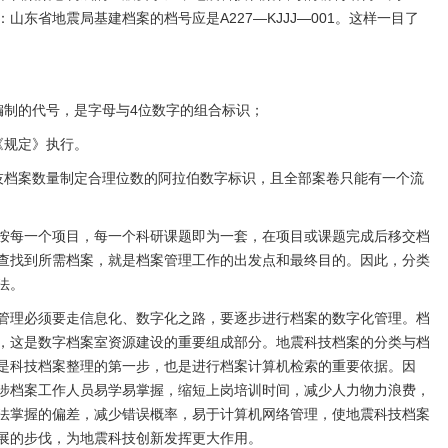
东省地震局基建档案的档号应是A227—KJJJ—001。这样一目了
编制的代号，是字母与4位数字的组合标识；
《规定》执行。
技档案数量制定合理位数的阿拉伯数字标识，且全部案卷只能有一个流
按每一个项目，每一个科研课题即为一套，在项目或课题完成后移交档
查找到所需档案，就是档案管理工作的出发点和最终目的。因此，分类
法。
管理必须要走信息化、数字化之路，要逐步进行档案的数字化管理。档
，这是数字档案室资源建设的重要组成部分。地震科技档案的分类与档
是科技档案整理的第一步，也是进行档案计算机检索的重要依据。因
涉档案工作人员易学易掌握，缩短上岗培训时间，减少人力物力浪费，
法掌握的偏差，减少错误概率，易于计算机网络管理，使地震科技档案
展的步伐，为地震科技创新发挥更大作用。