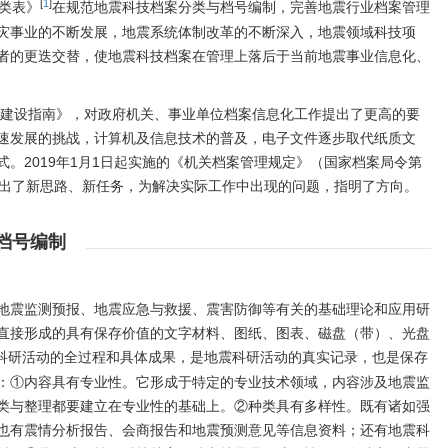
[
1
]
类表》
在规范地震科技档案分类与档号编制，完善地震行业档案管理
灾事业的不断发展，地震系统体制改革的不断深入，地震领域科技项
者的更迭交替，使地震科技档案在管理上落后于当前地震事业信息化、
案室建设指南》，对政府机关、事业单位档案信息化工作提出了更高的要
速发展的挑战，计算机及信息技术的普及，电子文件逐步取代纸质文
。2019年1月1日起实施的《机关档案管理规定》（国家档案局令第
提出了新思路、新任务，为解决实际工作中出现的问题，指明了方向。
档号编制
地震监测预报、地震应急与救援、震害防御等有关的基础理论和应用研
直接形成的具有保存价值的文字材料、图纸、图表、磁盘（带）、光盘
科研活动的全过程和具体成果，是地震科研活动的真实记录，也是保存
：①内容具有专业性。它形成于特定的专业技术领域，内容涉及地震监
类与整理都要建立在专业性的基础上。②种类具有多样性。既有诸如强
也有震情分析报告、会商报告和地震预测意见等信息资料；还有地震科