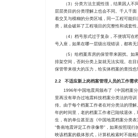
（3）分类方法主观性强，结果因人不
层层类目的分类理解上也会不同。千人千面
着交叉与模糊的分类区域，同一工程可能归
类，就会破坏了工程项目的完整性和成套性
（4）档号形式过于复杂，不便填写在
号入座，如果在哪一层级出现错误，都将无
（5）给档案库房的保管带来困扰。如
排架空间，否则分类上架就无法实现。在目
保管带来很大的压力，给实体档案的查找也
2.2 不适应新上岗档案管理人员的工作需求
1996年中国地震局颁布了《中国档案
里再没有举办过地震科技档案分类法的培训
传。由于每个档案工作者在对分类法的理解
年的时间里，老的档案工作者已陆续退休，
生，有的单位甚至连《中国地震档案分类表
“鲁南地震评定工作录像带”，如果按照现行
映该档案的载体形式，计算机检索时不能检