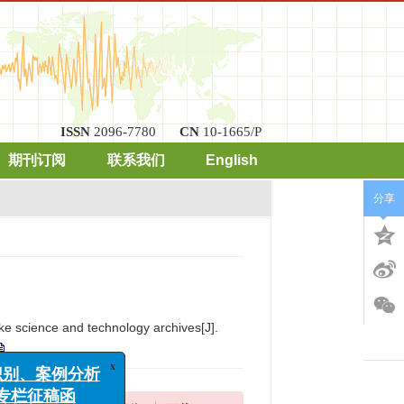
ISSN
2096-7780
CN
10-1665/P
期刊订阅
联系我们
English
分享
x
ake science and technology archives[J].
案例分析
稿函
展”专栏