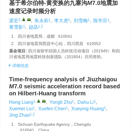
基于希尔伯特-黄变换的九寨沟
M
7.0地震加
速度记录时频分析
1
,
,
1
1
1
1
梁宏
,
朱永莉
,
李大虎
,
刘雪梅
,
陈学芬
,
1
1,2
黄雪影
,
赵晶
1.
四川省地震局，成都 610041
2.
四川省地震局西昌中心站，四川西昌 610052
基金项目:
四川省留学回国人员科技活动项目（201949）和四
川省地震局地震科技创新团队（201804）共同资助。
详细信息
Time-frequency analysis of Jiuzhaigou
M
7.0 seismic acceleration record based
on Hilbert-Huang transform
1
,
,
1
1
Hong Liang
,
Yongli Zhu
,
Dahu Li
,
1
1
1
Xuemei Liu
,
Xuefen Chen
,
Xueying Huang
,
1,2
Jing Zhao
1.
Sichuan Earthquake Agency，Chengdu
610041，China