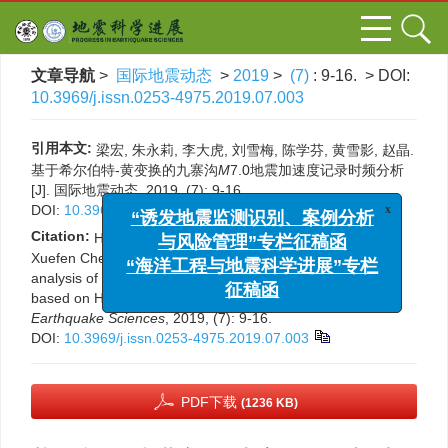
文章导航
>
国际地震动态
>
2019
>
(7)
: 9-16.
> DOI:
10.3969/j.issn.0253-4975.2019.07.003
引用本文:
梁宏, 朱永莉, 李大虎, 刘雪梅, 陈学芬, 黄雪影, 赵晶.
基于希尔伯特-黄变换的九寨沟
M
7.0地震加速度记录时频分析
[J]. 国际地震动态, 2019, (7): 9-16.
DOI:
10.3969/j.issn.0253-4975.2019.07.003
x
“诱发地震监测识别、案例分析
Citation:
Hong Liang, Yongli Zhu, Dahu Li, Xuemei Liu,
与风险管理”专栏征稿函
Xuefen Chen, Xueying Huang, Jing Zhao. Time-frequency
analysis of Jiuzhaigou
M
7.0 seismic acceleration record
“海洋工程与地震科学进展”专栏
based on Hilbert-Huang transform[J].
Progress in
征稿函
Earthquake Sciences
, 2019, (7): 9-16.
DOI:
10.3969/j.issn.0253-4975.2019.07.003
PDF下载
(1236 KB)