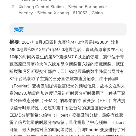
2.
Xichang Central Station，Sichuan Earthquake
Agency，Sichuan Xichang 610052，China
摘要
摘要:
2017年8月8日四川九寨沟
M
7.0地震是继2008年汶川
M
8.0地震和2013年芦山
M
7.0地震之后，青藏高原东缘在不到
10年的时间内发生的第3个震级
M
7.0以上的强震，震中位于青
藏高原巴颜喀拉块体东缘东昆仑断裂带东端的塔藏断裂、岷江
断裂和虎牙断裂交汇部位，四川省地震局的数字强震台网共有
37个台站获取了主震的三分量强震加速度记录。由于傅里叶
（Fourier）变换仅能提供强震记录的频域信息，故本文在对九
寨沟
M
7.0地震的加速度记录进行时频分析时采用了一种基于聚
类经验模态分解（EEMD）的希尔伯特-黄变换（HHT）方法提
取信号时频特性，通过对震中附近台站的加速度记录进行
EEMD分解和希尔伯特（Hilbert）变换及谱分析，最终有效获
得了信号能量的时频分布特征，量化提取了中心频率、Hilbert
能量、最大振幅对应的时间等特性，并与Fourier变换进行了对