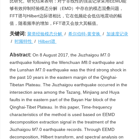
比研究。研究结果表明：对于非线性的强震记录采用EEMD能
够有效抑制经验模态分解（EMD）中存在的模态混叠问题，
FFT谱与Hilbert边际谱相比，它在低频处会低估地震动的幅
值，随着频率的增加，FFT谱又会放大其幅值。
关键词:
聚类经验模态分解
/
希尔伯特-黄变换
/
加速度记录
/
时频特性
/
Hilbert谱
Abstract:
On 8 August 2017, the Jiuzhaigou
M
7.0
earthquake following the Wenchuan
M
8.0 earthquake and
the Lunshan
M
7.0 earthquake was the third strong shock in
the past 10 years in the eastern margin of the Qinghai-
Tibetan Plateau. The Jiuzhaigou earthquake occurred in the
intersection area among the Tazang, Minjiang and Huya
faults in the eastern part of the Bayan Har block of the
Qinghai-Tibet Plateau. In this paper, Time-frequency
characteristics of the method is used based on EEMD
decomposition extraction signal in the treatment of the
Jiuzhaigou
M
7.0 earthquake records. Through EEMD
decomposition, Hilbert transform, and spectral analysis on