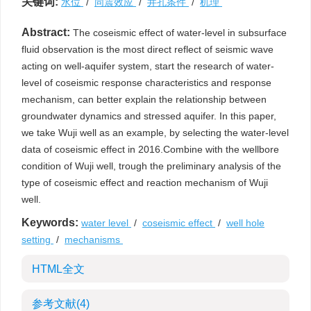
关键词:
水位
/
同震效应
/
井孔条件
/
机理
Abstract:
The coseismic effect of water-level in subsurface
fluid observation is the most direct reflect of seismic wave
acting on well-aquifer system, start the research of water-
level of coseismic response characteristics and response
mechanism, can better explain the relationship between
groundwater dynamics and stressed aquifer. In this paper,
we take Wuji well as an example, by selecting the water-level
data of coseismic effect in 2016.Combine with the wellbore
condition of Wuji well, trough the preliminary analysis of the
type of coseismic effect and reaction mechanism of Wuji
well.
Keywords:
water level
/
coseismic effect
/
well hole
setting
/
mechanisms
HTML全文
参考文献
(4)