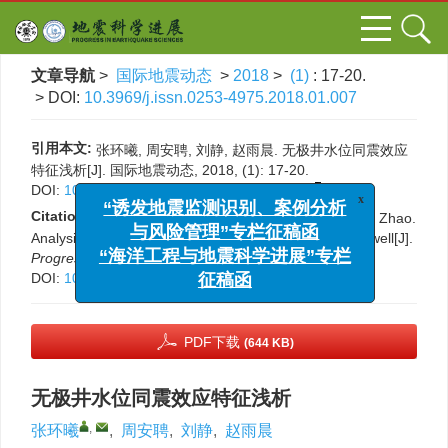
文章导航
>
国际地震动态
>
2018
>
(1)
: 17-20.
> DOI:
10.3969/j.issn.0253-4975.2018.01.007
引用本文:
张环曦, 周安聘, 刘静, 赵雨晨. 无极井水位同震效应
特征浅析[J]. 国际地震动态, 2018, (1): 17-20.
x
DOI:
10.3969/j.issn.0253-4975.2018.01.007
“诱发地震监测识别、案例分析
Citation:
与风险管理”专栏征稿函
Huanxi Zhang, Anpin Zhou, Jing Liu, Yuchen Zhao.
Analysis on characteristics of coseismic effect of Wuji well[J].
“海洋工程与地震科学进展”专栏
Progress in Earthquake Sciences
, 2018, (1): 17-20.
征稿函
DOI:
10.3969/j.issn.0253-4975.2018.01.007
PDF下载
(644 KB)
无极井水位同震效应特征浅析
,
张环曦
,
周安聘
,
刘静
,
赵雨晨