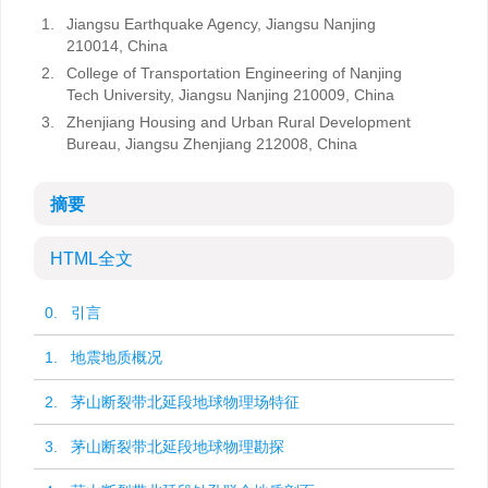
1.
Jiangsu Earthquake Agency, Jiangsu Nanjing
210014, China
2.
College of Transportation Engineering of Nanjing
Tech University, Jiangsu Nanjing 210009, China
3.
Zhenjiang Housing and Urban Rural Development
Bureau, Jiangsu Zhenjiang 212008, China
摘要
HTML全文
0. 引言
1. 地震地质概况
2. 茅山断裂带北延段地球物理场特征
3. 茅山断裂带北延段地球物理勘探