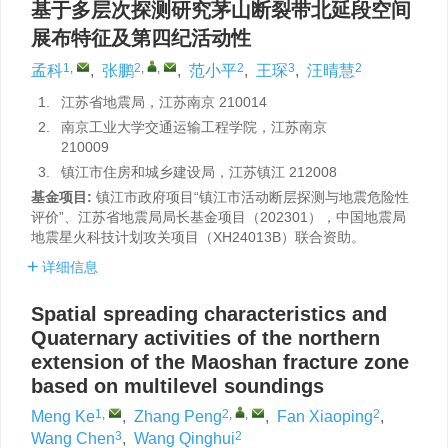
基于多层次探测研究茅山断裂带北延段空间
展布特征及第四纪活动性
1
,
2
,
,
2
3
2
孟科
,
张鹏
,
范小平
,
王琛
,
汪晴慧
1.
江苏省地震局，江苏南京 210014
2.
南京工业大学交通运输工程学院，江苏南京
210009
3.
镇江市住房和城乡建设局，江苏镇江 212008
基金项目:
镇江市政府项目“镇江市活动断层探测与地震危险性
评价”、江苏省地震局局长基金项目（202301），中国地震局
地震星火科技计划攻关项目（XH24013B）联合资助。
详细信息
Spatial spreading characteristics and
Quaternary activities of the northern
extension of the Maoshan fracture zone
based on multilevel soundings
1
,
2
,
,
2
Meng Ke
,
Zhang Peng
,
Fan Xiaoping
,
3
2
Wang Chen
,
Wang Qinghui