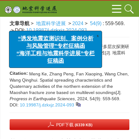
文章导航
>
地震科学进展
>
2024
>
54(9)
: 559-569.
> DOI:
10.19987/j.dzkxjz.2024-093
x
“诱发地震监测识别、案例分析
引用本文:
孟科, 张鹏, 范小平, 王琛, 汪晴慧. 基于多层次探测研
与风险管理”专栏征稿函
究茅山断裂带北延段空间展布特征及第四纪活动性[J]. 地震科
“海洋工程与地震科学进展”专栏
学进展, 2024, 54(9): 559-569.
征稿函
DOI:
10.19987/j.dzkxjz.2024-093
Citation:
Meng Ke, Zhang Peng, Fan Xiaoping, Wang Chen,
Wang Qinghui. Spatial spreading characteristics and
Quaternary activities of the northern extension of the
Maoshan fracture zone based on multilevel soundings[J].
Progress in Earthquake Sciences
, 2024, 54(9): 559-569.
DOI:
10.19987/j.dzkxjz.2024-093
PDF下载
(6339 KB)