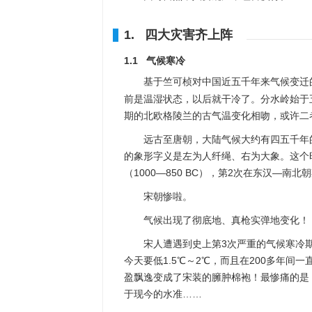
1. 四大灾害齐上阵
1.1 气候寒冷
基于竺可桢对中国近五千年来气候变迁
前是温湿状态，以后就干冷了。分水岭始于
期的北欧格陵兰的古气温变化相吻，或许二
远古至唐朝，大陆气候大约有四五千年
的象形字义是左为人纤绳、右为大象。这个时
（1000—850 BC），第2次在东汉—南北
宋朝惨啦。
气候出现了彻底地、真枪实弹地变化！
宋人遭遇到史上第3次严重的气候寒冷期（
今天要低1.5℃～2℃，而且在200多年
盈飘逸变成了宋装的臃肿棉袍！最惨痛的是
于现今的水准……