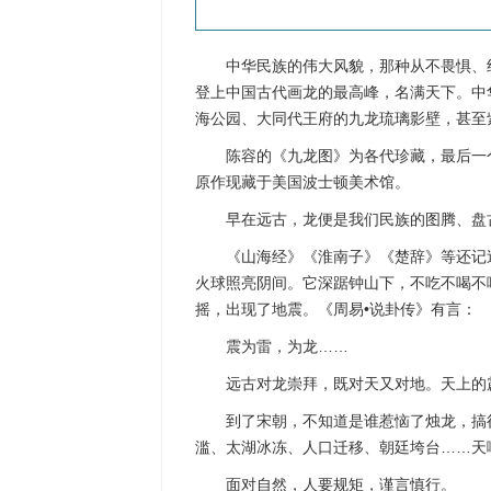
中华民族的伟大风貌，那种从不畏惧、
登上中国古代画龙的最高峰，名满天下。中
海公园、大同代王府的九龙琉璃影壁，甚至
陈容的《九龙图》为各代珍藏，最后一
原作现藏于美国波士顿美术馆。
早在远古，龙便是我们民族的图腾、盘
《山海经》《淮南子》《楚辞》等还记
火球照亮阴间。它深踞钟山下，不吃不喝不
摇，出现了地震。《周易•说卦传》有言：
震为雷，为龙……
远古对龙崇拜，既对天又对地。天上的
到了宋朝，不知道是谁惹恼了烛龙，搞
滥、太湖冰冻、人口迁移、朝廷垮台……天
面对自然，人要规矩，谨言慎行。