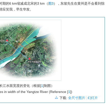
的6 km缩减成北宋的3 km（
图3
），东坡先生在黄州是不会看到惊
情应笑我，早生华发。
长江水面宽度的变化（根据[
1
]制图）
s in width of the Yangtze River (Reference [
1
])
下载:
全尺寸图片
幻灯片