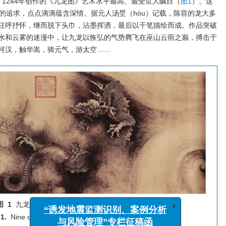
中，1244年创作的《九龙图》艺术水平最高、最受世人瞩目（
图1
）。这
伟大的追求，点点滴滴蕴含深情。据元人汤垕（hòu）记载，陈容的龙大多
狂呼抒怀，继而脱下头巾，沾墨挥洒，最后以干笔描绘而成。作品突破
水和云雾的迷漫中，让九龙以恢弘的气势腾飞在巫山云雨之巅，搏击于
河汉，触华嵩，骑元气，游太空……
图 1
九龙图（陈容，1244年）
1.
Nine dragons (Chen Rong, 1244)