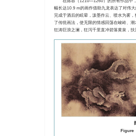
在陈容（1210—1260）的所有作品
幅长达10.9 m的画作借助九龙表达了对
完成于酒后的眩晕，泼墨作云、喷水为雾，
了传统画法，使无限的情感回荡在峻岭、潮
狂涛巨浪之澜，狂泻千里直冲碧落黄泉，扶
Figure 