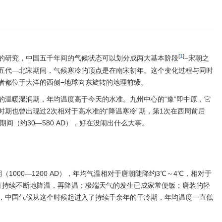
[
1
]
的研究，中国五千年间的气候状态可以划分成两大基本阶段
−宋朝之
五代—北宋期间，气候寒冷的顶点是在南宋初年。这个变化过程与同时
者都位于大洋的西侧−地球向东旋转的地理前缘。
的温暖湿润期，年均温度高于今天的水准。九州中心的“豫”即中原，它
期也曾出现过2次相对于高水准的“降温寒冷”期，第1次在西周前后
朝期间（约30—580 AD），好在没闹出什么大事。
1000—1200 AD），年均气温相对于唐朝陡降约3℃～4℃，相对于
间一直持续不断地降温，再降温；极端天气的发生已成家常便饭；唐装的轻
，中国气候从这个时候起进入了持续千余年的干冷期，年均温度一直低