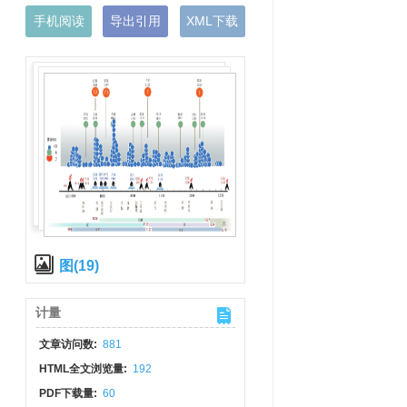
手机阅读
导出引用
XML下载
图(19)
计量
文章访问数:
881
HTML全文浏览量:
192
PDF下载量:
60