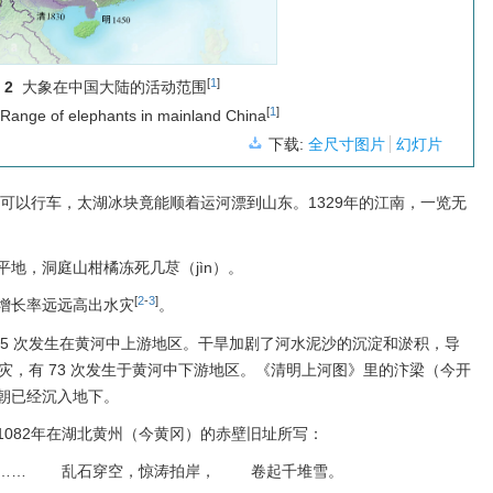
[
1
]
 2
大象在中国大陆的活动范围
[
1
]
Range of elephants in mainland China
下载:
全尺寸图片
幻灯片
上可以行车，太湖冰块竟能顺着运河漂到山东。1329年的江南，一览无
地，洞庭山柑橘冻死几荩（jìn）。
[
2
-
3
]
增长率远远高出水灾
。
约 25 次发生在黄河中上游地区。干旱加剧了河水泥沙的沉淀和淤积，导
水灾，有 73 次发生于黄河中下游地区。《清明上河图》里的汴梁（今开
朝已经沉入地下。
082年在湖北黄州（今黄冈）的赤壁旧址所写：
物…… 乱石穿空，惊涛拍岸， 卷起千堆雪。