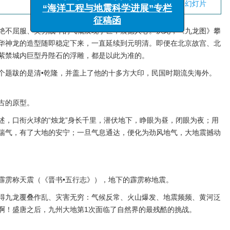
下载:
全尺寸图片
幻灯片
x
“诱发地震监测识别、案例分析
与风险管理”专栏征稿函
绝不屈服、英勇战斗的气概展现于世，震撼人心。从此，《九龙图》攀
“海洋工程与地震科学进展”专栏
华神龙的造型随即稳定下来，一直延续到元明清。即便在北京故宫、北
征稿函
紫禁城内巨型丹陛石的浮雕，都是以此为准的。
个题跋的是清•乾隆，并盖上了他的十多方大印，民国时期流失海外。
古的原型。
述，口衔火球的“烛龙”身长千里，潜伏地下，睁眼为昼，闭眼为夜；用
喘气，有了大地的安宁；一旦气息通达，便化为劲风地气，大地震撼动
霹雳称天震（《晋书•五行志》），地下的霹雳称地震。
得九龙覆叠作乱、灾害无穷：气候反常、火山爆发、地震频频、黄河泛
啊！盛唐之后，九州大地第1次面临了自然界的最残酷的挑战。