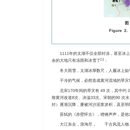
图
Figure 2.
1111年的太湖不仅全部封冻，甚至冰
[
1
]
余的大地只有冻雨和冰雪了
：
冬大雨雪，太湖冰厚数尺，人履冰上如平
干冷的气候，必然造成黄河流域的旱灾
北宋170年间的旱灾有 49 次，其中
致黄河改道8次、决溢33次。宋朝的90 次
封）逐渐沉降，屡被河沙泥浆淤积，及至明
苏轼的《赤壁怀古》，铿锵声声，是他1
大江东去，浪淘尽， 千古风流人