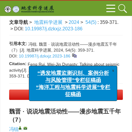
文章导航
>
地震科学进展
>
2024
>
54(5)
: 359-371.
> DOI:
10.19987/j.dzkxjz.2023-186
引用本文:
冯锐. 魏晋 · 说说地震活动性——漫步地震五千年
（7）[J]. 地震科学进展, 2024, 54(5): 359-371.
DOI:
10.19987/j.dzkxjz.2023-186
Citation:
Feng Rui. Wei-Jin Dynasty: Talking about seismic
x
activity[J].
Progress in Earthquake Sciences
, 2024, 54(5):
“诱发地震监测识别、案例分析
359-371.
DOI:
10.19987/j.dzkxjz.2023-186
与风险管理”专栏征稿函
“海洋工程与地震科学进展”专栏
征稿函
PDF下载
(7954 KB)
魏晋 · 说说地震活动性——漫步地震五千年
（7）
,
冯锐