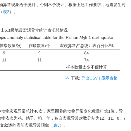
物异常现象给予统计，否则不予统计。根据上述工作要求，地震发生时
（
表2
）。
皮山5.1级地震宏观异常统计表汇总情况
c anomaly statistical table for the Pishan
M
5.1 earthquake
S
异常数量/次
作废数量/个
宏观异常占总统计表百分比/%
9
9
84
11
11
74
样本数量太少不便计算
下载:
导出CSV
| 显示表格
乡动物宏观异常总计46次，家里圈养的动物异常变化数量排第1位，异
物依次为鸡、鸽子、狗、羊，各自宏观异常次数分别为12、11、8、7
上文叙述的震前宏观异常现象（
表3
）。