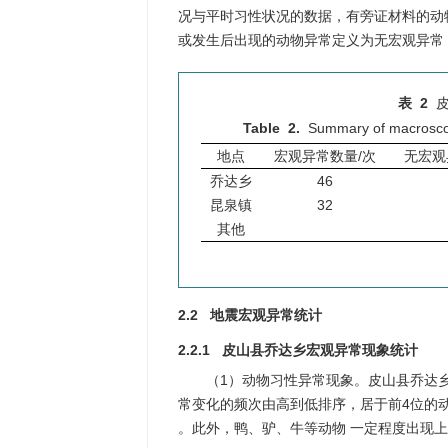
况与平时习性状况的数据，有旁证材料的动
或发生后出现的动物异常定义为无宏观异常
表 2
Table 2.
Summary of macroscopi
地点
宏观异常数量/次
无宏观
乔达乡
46
昆泉镇
32
其他
2.2 地震宏观异常统计
2.2.1 皮山县乔达乡宏观异常现象统计
（1）动物习性异常现象。皮山县乔达
常变化的频次由高到低排序，居于前4位的动
。此外，鸭、驴、牛等动物 一定程度出现