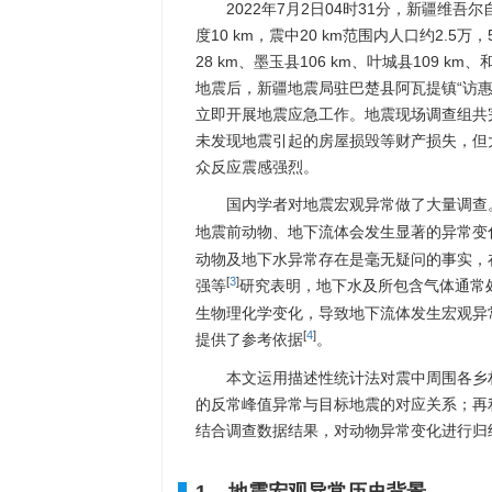
2022年7月2日04时31分，新疆维吾尔
度10 km，震中20 km范围内人口约2.5万
28 km、墨玉县106 km、叶城县109 
地震后，新疆地震局驻巴楚县阿瓦提镇“访
立即开展地震应急工作。地震现场调查组共完
未发现地震引起的房屋损毁等财产损失，但
众反应震感强烈。
国内学者对地震宏观异常做了大量调查
地震前动物、地下流体会发生显著的异常变
动物及地下水异常存在是毫无疑问的事实，
[
3
]
强等
研究表明，地下水及所包含气体通常
生物理化学变化，导致地下流体发生宏观异
[
4
]
提供了参考依据
。
本文运用描述性统计法对震中周围各乡
的反常峰值异常与目标地震的对应关系；再
结合调查数据结果，对动物异常变化进行归