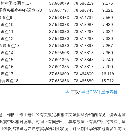
村村委会调查点7
37.508079
78.586219
9.176
子商务服务中心调查点8
37.507797
78.586748
9.221
调查点9
37.598463
78.514732
7.569
查点10
37.596388
78.515987
7.439
查点11
37.596850
78.517268
7.332
查点12
37.596850
78.517268
7.330
园调查点13
37.595830
78.517898
7.267
查点14
37.595508
78.516813
7.360
查点15
37.601395
78.513348
7.740
查点16
37.601385
78.513817
7.700
查点17
37.686800
78.464600
16.119
调查点18
37.683856
78.466380
15.712
下载:
导出CSV
| 显示表格
急工作队工作手册》的有关规定和相关文献资料介绍的情况，调查地震
离震中区相对密集、时间上有同步性、异常数量上有集中性的方法，呈
用访谈法跟当地农户核实动物习性状况，对比剔除动物在地震发生前状