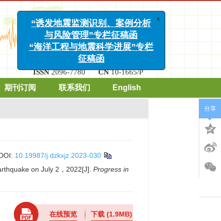
x
“诱发地震监测识别、案例分析
与风险管理”专栏征稿函
“海洋工程与地震科学进展”专栏
征稿函
ISSN
2096-7780
CN
10-1665/P
期刊订阅
联系我们
English
分享
DOI:
10.19987/j.dzkxjz.2023-030
arthquake on July 2，2022[J].
Progress in
在线预览
下载
(1.9MB)