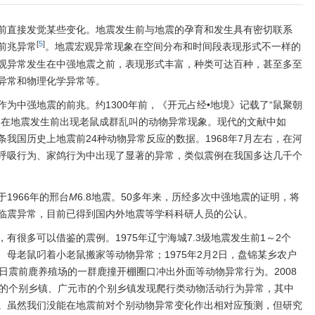
前直接发觉某些变化。地震发生前与地震的孕育和发生具有密切联系
[
5
]
前兆异常
。地震宏观异常现象在空间分布和时间段表现形式不一样的
观异常发生在中强地震之前，表现形式丰富，种类可达百种，甚至多至
异常和物理化学异常等。
为中强地震的前兆。约1300年前，《开元占经•地境》记载了“鼠聚朝
述在地震发生前出现老鼠成群乱叫的动物异常现象。现代的文献中如
多条我国历史上地震前24种动物异常反应的数据。1968年7月左右，在河
呼吸行为、家鸽行为中出现了显著的异常，类似震例在我国多达几千个
1966年的邢台
M
6.8地震。50多年来，历经多次中强地震的证明，将
临震异常，目前已得到国内外地震等学科科研人员的公认。
有很多可以借鉴的震例。1975年辽宁海城7.3级地震发生前1～2个
母老鼠叼着小老鼠搬家等动物异常；1975年2月2日，盘锦某乡农户
日震前鹿养殖场的一群鹿撞开棚圈口冲出外面等动物异常行为。2008
川县的个别乡镇、广元市的个别乡镇发现爬行类动物活动行为异常，其中
。虽然我们没能在地震前对个别动物异常变化作出相对应预测，但研究