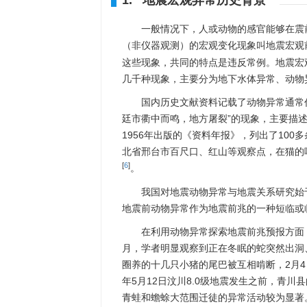
1. 地震宏观异常历史背景
一般情况下，人或动物的感官能够在震
（非仪器观测）的宏观变化现象叫地震宏观
这些现象，共同的特点是违反常例。地震宏
几千种现象，主要分为地下水体异常、动物
国内历史文献资料记载了动物异常通常作
廷市衢中而鸣，地方屠裂”的现象，主要描
1956年出版的《资料年报》，列出了100
北省邢台市百尺口、红山等观察点，在猫的
[
6
]
。
我国对地震动物异常与地震关系研究始于
地震前动物异常作为地震前兆的一种短临或
在利用动物异常探索地震前兆预报方面，
月，学者明显观察到正在冬眠的蛇突然出洞、
圈养的十几只小猪的尾巴被互相啃断，2月4
年5月12日汶川8.0级地震发生之前，青
青蛙和蟾蜍大范围迁徒的异常活动较为显著