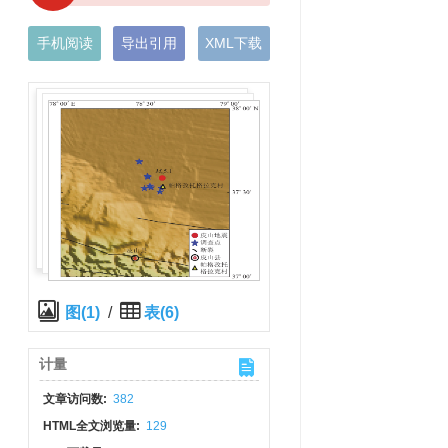
手机阅读
导出引用
XML下载
图(1)
/
表(6)
计量
文章访问数:
382
HTML全文浏览量:
129