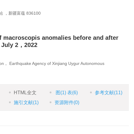
，新疆富蕴 836100
of macroscopis anomalies before and after
n July 2，2022
ion， Earthquake Agency of Xinjiang Uygur Autonomous
HTML全文
图
(1)
表
(6)
参考文献
(11)
施引文献
(1)
资源附件
(0)