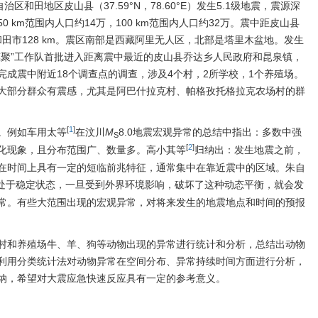
自治区和田地区皮山县（37.59°N，78.60°E）发生5.1级地震，震源深
，50 km范围内人口约14万，100 km范围内人口约32万。震中距皮山县
km、和田市128 km。震区南部是西藏阿里无人区，北部是塔里木盆地。发生
惠聚”工作队首批进入距离震中最近的皮山县乔达乡人民政府和昆泉镇，
成震中附近18个调查点的调查，涉及4个村，2所学校，1个养殖场。
大部分群众有震感，尤其是阿巴什拉克村、帕格孜托格拉克农场村的群
[
1
]
。例如车用太等
在汶川
M
8.0地震宏观异常的总结中指出：多数中强
S
[
2
]
化现象，且分布范围广、数量多。高小其等
归纳出：发生地震之前，
在时间上具有一定的短临前兆特征，通常集中在靠近震中的区域。朱自
处于稳定状态，一旦受到外界环境影响，破坏了这种动态平衡，就会发
常。有些大范围出现的宏观异常，对将来发生的地震地点和时间的预报
村和养殖场牛、羊、狗等动物出现的异常进行统计和分析，总结出动物
利用分类统计法对动物异常在空间分布、异常持续时间方面进行分析，
纳，希望对大震应急快速反应具有一定的参考意义。