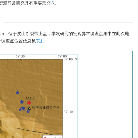
[
7
]
宏观异常研究具有重要意义
。
8 km，位于皮山断裂带上盘，本次研究的宏观异常调查点集中在此次地
常调查点位置信息见
表1
。