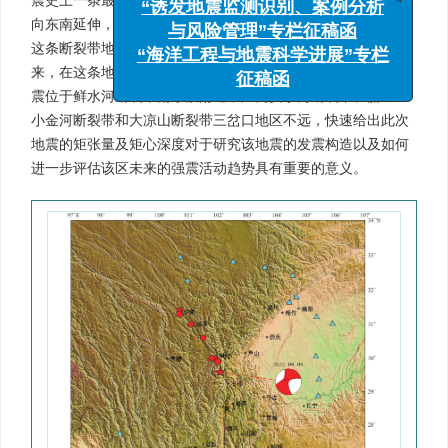
震史上一条最长最活跃的地震带，该地震带西起甘孜东谷北，
x
“诱发地震监测识别、案例分析
向东南延伸，经炉霍、道孚、康定，南达石棉，长约400 km。
与风险管理”专栏征稿函
这条断裂带地震活动频繁，震级大，破坏烈度强。自1725年以
“海洋工程与地震科学进展”专栏
来，在这条地震带上共发生7级以上地震7次（
图1
）。此次地
征稿函
震位于鲜水河断裂带南东段附近，距离安宁河断裂带、丽金—
小金河断裂带和大凉山断裂带三岔口地区不远，快速给出此次
地震的矩张量及矩心深度对于研究该地震的发震构造以及如何
进一步评估该区未来的强震活动趋势具有重要的意义。