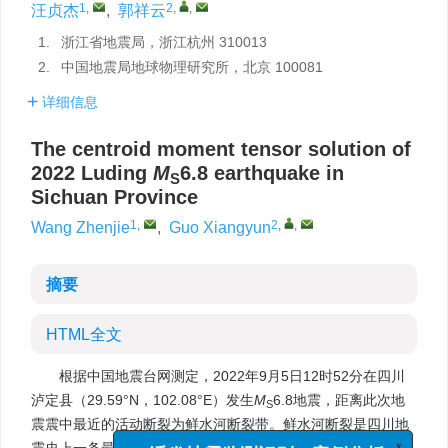
1
,
2
,
,
汪贞杰
,
郭祥云
1.
浙江省地震局，浙江杭州 310013
2.
中国地震局地球物理研究所，北京 100081
详细信息
The centroid moment tensor solution of
2022 Luding
M
6.8 earthquake in
S
Sichuan Province
1
,
2
,
,
Wang Zhenjie
,
Guo Xiangyun
摘要
HTML全文
根据中国地震台网测定，2022年9月5日12时52分在四川
泸定县（29.59°N，102.08°E）发生
M
6.8地震，距离此次地
S
震震中最近的活动断裂为鲜水河断裂带。鲜水河断裂是四川地