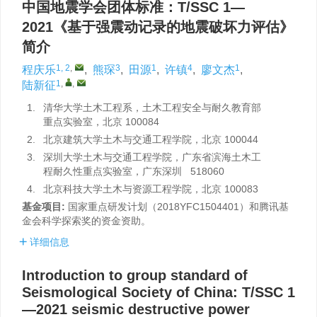
中国地震学会团体标准：T/SSC 1—
2021《基于强震动记录的地震破坏力评估》
简介
1, 2
,
3
1
4
1
程庆乐
,
熊琛
,
田源
,
许镇
,
廖文杰
,
1
,
,
陆新征
1.
清华大学土木工程系，土木工程安全与耐久教育部
重点实验室，北京 100084
2.
北京建筑大学土木与交通工程学院，北京 100044
3.
深圳大学土木与交通工程学院，广东省滨海土木工
程耐久性重点实验室，广东深圳 518060
4.
北京科技大学土木与资源工程学院，北京 100083
基金项目:
国家重点研发计划（2018YFC1504401）和腾讯基
金会科学探索奖的资金资助。
详细信息
Introduction to group standard of
Seismological Society of China: T/SSC 1
—2021 seismic destructive power