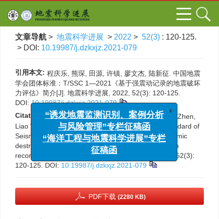
文章导航
>
地震科学进展
>
2022
>
52(3)
: 120-125.
> DOI:
10.19987/j.dzkxjz.2021-079
引用本文:
程庆乐, 熊琛, 田源, 许镇, 廖文杰, 陆新征. 中国地震
学会团体标准：T/SSC 1—2021《基于强震动记录的地震破坏
力评估》简介[J]. 地震科学进展, 2022, 52(3): 120-125.
DOI:
10.19987/j.dzkxjz.2021-079
x
“诱发地震监测识别、案例分析
Citation:
Cheng Qingle, Xiong Chen, Tian Yuan, Xu Zhen,
与风险管理”专栏征稿函
Liao Wenjie, Lu Xinzheng. Introduction to group standard of
“海洋工程与地震科学进展”专栏
Seismological Society of China: T/SSC 1—2021 seismic
征稿函
destructive power evaluation based on strong motion
records[J].
Progress in Earthquake Sciences
, 2022, 52(3):
120-125.
DOI:
10.19987/j.dzkxjz.2021-079
PDF下载
(2280 KB)