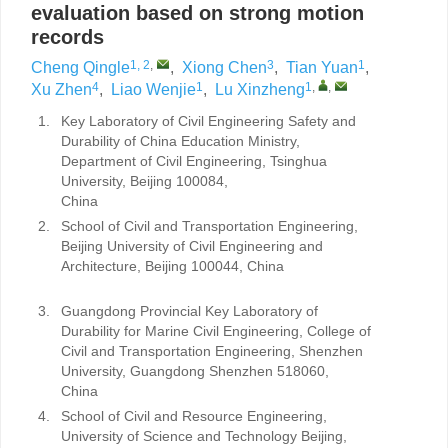
evaluation based on strong motion
records
1, 2
,
3
1
Cheng Qingle
,
Xiong Chen
,
Tian Yuan
,
4
1
1
,
,
Xu Zhen
,
Liao Wenjie
,
Lu Xinzheng
1.
Key Laboratory of Civil Engineering Safety and
Durability of China Education Ministry,
Department of Civil Engineering, Tsinghua
University, Beijing 100084,
Chin
2.
School of Civil and Transportation Engineering,
Beijing University of Civil Engineering and
Architecture, Beijing 100044, China
3.
Guangdong Provincial Key Laboratory of
Durability for Marine Civil Engineering, College of
Civil and Transportation Engineering, Shenzhen
University, Guangdong Shenzhen 518060,
China
4.
School of Civil and Resource Engineering,
University of Science and Technology Beijing,